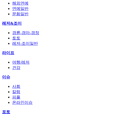
해외연예
연예일반
문화일반
레저&조이
경륜-경마-경정
토토
레저-조이일반
라이프
여행/레저
건강
이슈
사회
칼럼
피플
온라인이슈
포토