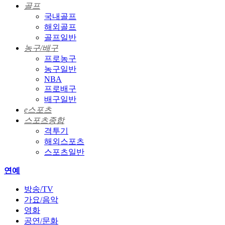
골프
국내골프
해외골프
골프일반
농구/배구
프로농구
농구일반
NBA
프로배구
배구일반
e스포츠
스포츠종합
격투기
해외스포츠
스포츠일반
연예
방송/TV
가요/음악
영화
공연/문화