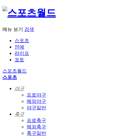
메뉴 보기
검색
스포츠
연예
라이프
포토
스포츠월드
스포츠
야구
프로야구
해외야구
야구일반
축구
프로축구
해외축구
축구일반