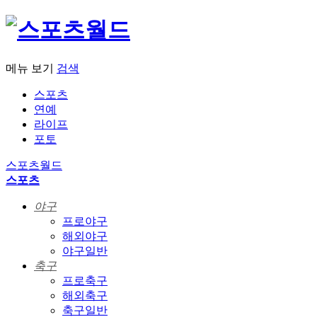
메뉴 보기
검색
스포츠
연예
라이프
포토
스포츠월드
스포츠
야구
프로야구
해외야구
야구일반
축구
프로축구
해외축구
축구일반