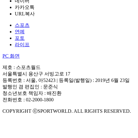
네이버
카카오톡
URL복사
스포츠
연예
포토
라이프
PC 화면
제호 : 스포츠월드
서울특별시 용산구 서빙고로 17
등록번호 : 서울, 아52423 | 등록일(발행일) : 2019년 6월 23일
발행인 겸 편집인 : 문준식
청소년보호 책임자 : 배진환
전화번호 : 02-2000-1800
COPYRIGHT ⓒSPORTWORLD. ALL RIGHTS RESERVED.