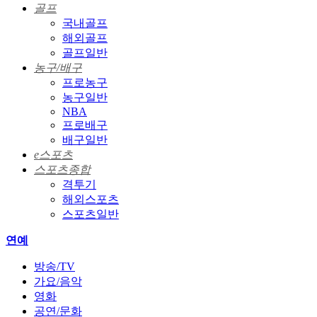
골프
국내골프
해외골프
골프일반
농구/배구
프로농구
농구일반
NBA
프로배구
배구일반
e스포츠
스포츠종합
격투기
해외스포츠
스포츠일반
연예
방송/TV
가요/음악
영화
공연/문화