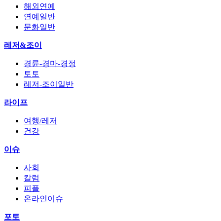
해외연예
연예일반
문화일반
레저&조이
경륜-경마-경정
토토
레저-조이일반
라이프
여행/레저
건강
이슈
사회
칼럼
피플
온라인이슈
포토