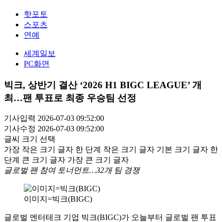
핫포토
스포츠
연예
세계일보
PC화면
빅크, 상반기 결산 ‘2026 H1 BIGC LEAGUE’ 개
최…팬 투표로 최종 우승팀 선정
기사입력 2026-07-03 09:52:00
기사수정 2026-07-03 09:52:00
글씨 크기 선택
가장 작은 크기 글자
한 단계 작은 크기 글자
기본 크기 글자
한
단계 큰 크기 글자
가장 큰 크기 글자
글로벌 팬 참여 토너먼트…32개 팀 경쟁
이미지=빅크(BIGC)
글로벌 엔터테크 기업 빅크(BIGC)가 오늘부터 글로벌 팬 투표