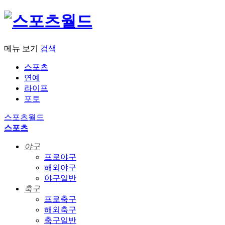
메뉴 보기
검색
스포츠
연예
라이프
포토
스포츠월드
스포츠
야구
프로야구
해외야구
야구일반
축구
프로축구
해외축구
축구일반