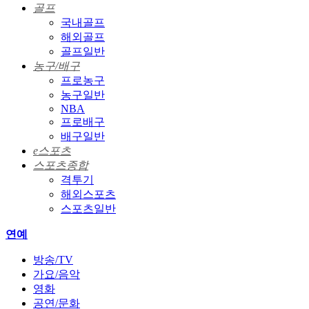
골프
국내골프
해외골프
골프일반
농구/배구
프로농구
농구일반
NBA
프로배구
배구일반
e스포츠
스포츠종합
격투기
해외스포츠
스포츠일반
연예
방송/TV
가요/음악
영화
공연/문화