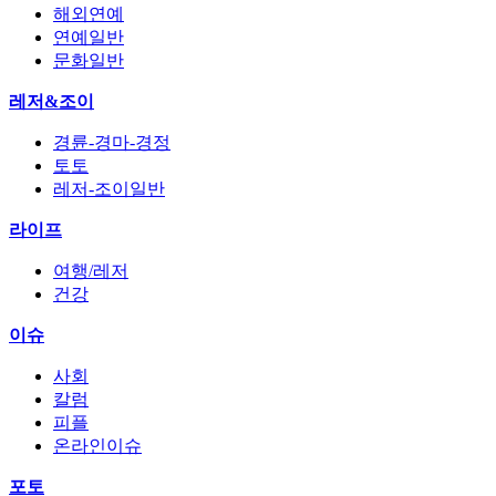
해외연예
연예일반
문화일반
레저&조이
경륜-경마-경정
토토
레저-조이일반
라이프
여행/레저
건강
이슈
사회
칼럼
피플
온라인이슈
포토