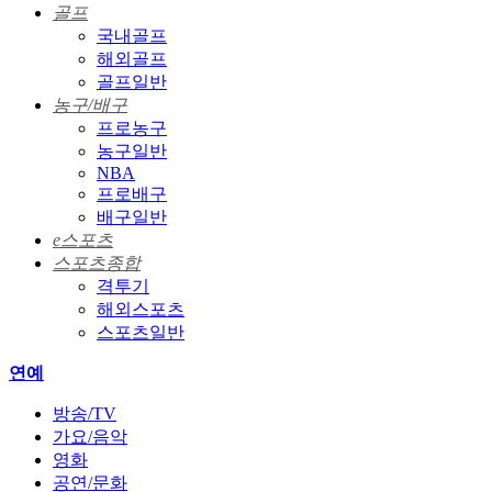
골프
국내골프
해외골프
골프일반
농구/배구
프로농구
농구일반
NBA
프로배구
배구일반
e스포츠
스포츠종합
격투기
해외스포츠
스포츠일반
연예
방송/TV
가요/음악
영화
공연/문화