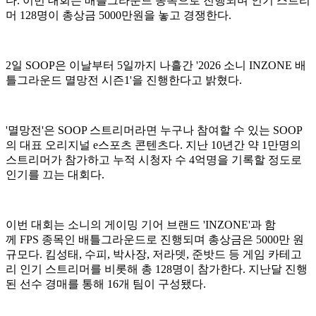
다. 이번 대회는 배틀그라운드 종목으로 진행되며 인기 스트리
머 128명이 총상금 5000만원을 놓고 경쟁한다.
2일 SOOP은 이날부터 5일까지 나흘간 '2026 소니 INZONE 배
틀그라운드 멸망전 시즌1'을 진행한다고 밝혔다.
'멸망전'은 SOOP 스트리머라면 누구나 참여할 수 있는 SOOP
의 대표 오리지널 e스포츠 콘텐츠다. 지난 10년간 약 1만명의
스트리머가 참가하고 누적 시청자 수 4억명을 기록할 정도로
인기를 끄는 대회다.
이번 대회는 소니의 게이밍 기어 브랜드 'INZONE'과 함
께 FPS 종목인 배틀그라운드로 진행되며 총상금은 5000만 원
규모다. 킴성태, 수피, 박사장, 저라뎃, 준밧드 등 게임 카테고
리 인기 스트리머를 비롯해 총 128명이 참가한다. 지난달 진행
된 선수 경매를 통해 16개 팀이 구성됐다.