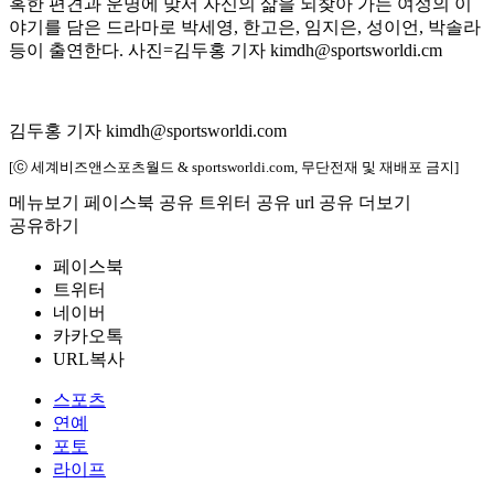
혹한 편견과 운명에 맞서 자신의 삶을 되찾아 가는 여성의 이
야기를 담은 드라마로 박세영, 한고은, 임지은, 성이언, 박솔라
등이 출연한다. 사진=김두홍 기자 kimdh@sportsworldi.cm
김두홍 기자 kimdh@sportsworldi.com
[ⓒ 세계비즈앤스포츠월드 & sportsworldi.com, 무단전재 및 재배포 금지]
메뉴보기
페이스북 공유
트위터 공유
url 공유
더보기
공유하기
페이스북
트위터
네이버
카카오톡
URL복사
스포츠
연예
포토
라이프