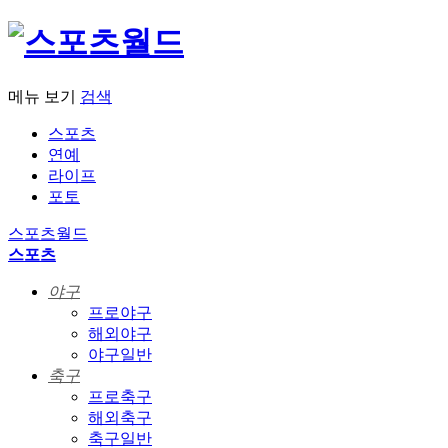
메뉴 보기
검색
스포츠
연예
라이프
포토
스포츠월드
스포츠
야구
프로야구
해외야구
야구일반
축구
프로축구
해외축구
축구일반