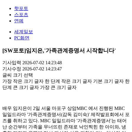
핫포토
스포츠
연예
세계일보
PC화면
[SW포토]임지은,'가족관계증명서 시작합니다'
기사입력 2026-07-02 14:23:48
기사수정 2026-07-02 14:23:47
글씨 크기 선택
가장 작은 크기 글자
한 단계 작은 크기 글자
기본 크기 글자
한
단계 큰 크기 글자
가장 큰 크기 글자
배우 임지은이 2일 서울 마포구 상암MBC 에서 진행된 MBC
일일드라마 '가족관계증명서(감독 김미숙)' 제작발표회에서 포
즈를 취하고 있다. MBC 일일드라마 '가족관계증명서'는 태어
난 순간부터 가족을 무너뜨린 존재로 낙인찍힌 한 아이와, 냉