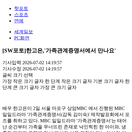
핫포토
스포츠
연예
세계일보
PC화면
[SW포토]한고은,'가족관계증명서에서 만나요'
기사입력 2026-07-02 14:19:57
기사수정 2026-07-02 14:19:57
글씨 크기 선택
가장 작은 크기 글자
한 단계 작은 크기 글자
기본 크기 글자
한
단계 큰 크기 글자
가장 큰 크기 글자
배우 한고은이 2일 서울 마포구 상암MBC 에서 진행된 MBC
일일드라마 '가족관계증명서(감독 김미숙)' 제작발표회에서 포
즈를 취하고 있다. MBC 일일드라마 '가족관계증명서'는 태어
난 순간부터 가족을 무너뜨린 존재로 낙인찍힌 한 아이와, 냉