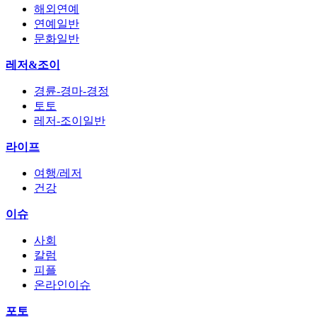
해외연예
연예일반
문화일반
레저&조이
경륜-경마-경정
토토
레저-조이일반
라이프
여행/레저
건강
이슈
사회
칼럼
피플
온라인이슈
포토