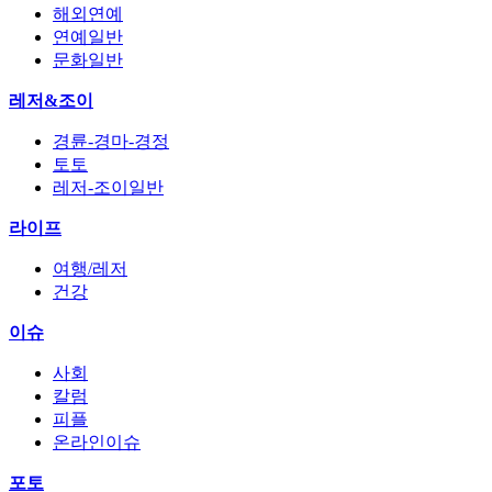
해외연예
연예일반
문화일반
레저&조이
경륜-경마-경정
토토
레저-조이일반
라이프
여행/레저
건강
이슈
사회
칼럼
피플
온라인이슈
포토