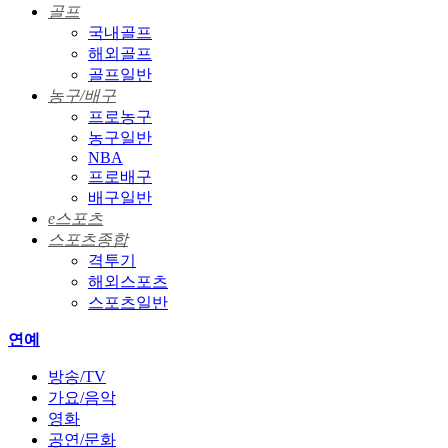
골프
국내골프
해외골프
골프일반
농구/배구
프로농구
농구일반
NBA
프로배구
배구일반
e스포츠
스포츠종합
격투기
해외스포츠
스포츠일반
연예
방송/TV
가요/음악
영화
공연/문화