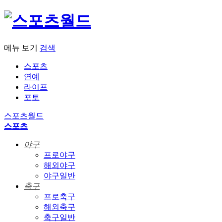
메뉴 보기
검색
스포츠
연예
라이프
포토
스포츠월드
스포츠
야구
프로야구
해외야구
야구일반
축구
프로축구
해외축구
축구일반