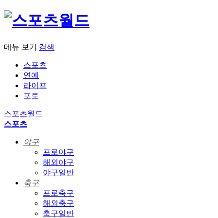
메뉴 보기
검색
스포츠
연예
라이프
포토
스포츠월드
스포츠
야구
프로야구
해외야구
야구일반
축구
프로축구
해외축구
축구일반