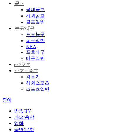
골프
국내골프
해외골프
골프일반
농구/배구
프로농구
농구일반
NBA
프로배구
배구일반
e스포츠
스포츠종합
격투기
해외스포츠
스포츠일반
연예
방송/TV
가요/음악
영화
공연/문화