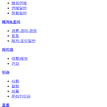
해외연예
연예일반
문화일반
레저&조이
경륜-경마-경정
토토
레저-조이일반
라이프
여행/레저
건강
이슈
사회
칼럼
피플
온라인이슈
포토