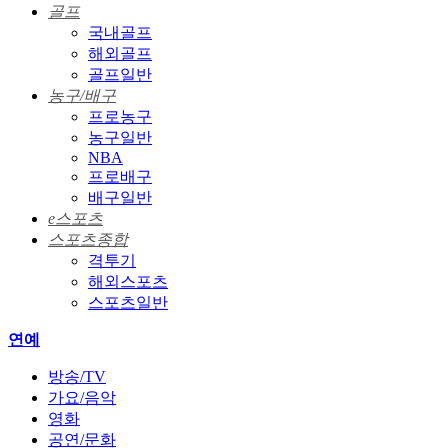
골프
국내골프
해외골프
골프일반
농구/배구
프로농구
농구일반
NBA
프로배구
배구일반
e스포츠
스포츠종합
격투기
해외스포츠
스포츠일반
연예
방송/TV
가요/음악
영화
공연/문화