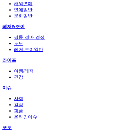
해외연예
연예일반
문화일반
레저&조이
경륜-경마-경정
토토
레저-조이일반
라이프
여행/레저
건강
이슈
사회
칼럼
피플
온라인이슈
포토