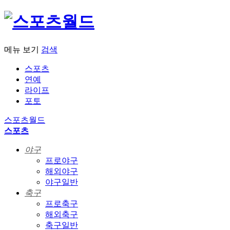
메뉴 보기
검색
스포츠
연예
라이프
포토
스포츠월드
스포츠
야구
프로야구
해외야구
야구일반
축구
프로축구
해외축구
축구일반