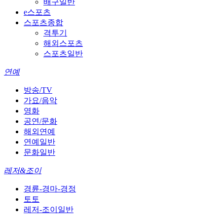
배구일반
e스포츠
스포츠종합
격투기
해외스포츠
스포츠일반
연예
방송/TV
가요/음악
영화
공연/문화
해외연예
연예일반
문화일반
레저&조이
경륜-경마-경정
토토
레저-조이일반