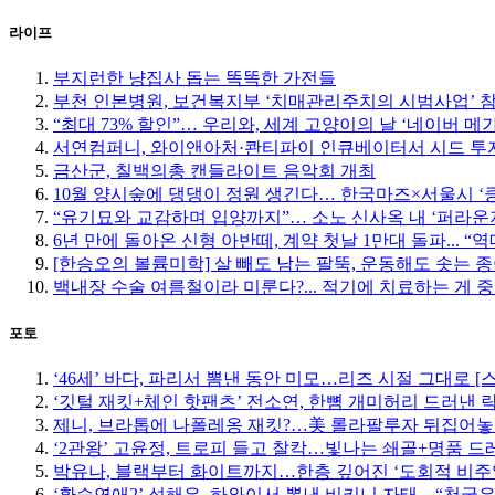
라이프
부지런한 냥집사 돕는 똑똑한 가전들
부천 인본병원, 보건복지부 ‘치매관리주치의 시범사업’ 
“최대 73% 할인”… 우리와, 세계 고양이의 날 ‘네이버 메
서연컴퍼니, 와이앤아처·콴티파이 인큐베이터서 시드 투자
금산군, 칠백의총 캔들라이트 음악회 개최
10월 양시숲에 댕댕이 정원 생긴다… 한국마즈×서울시 ‘
“유기묘와 교감하며 입양까지”… 소노 신사옥 내 ‘퍼라운
6년 만에 돌아온 신형 아반떼, 계약 첫날 1만대 돌파... “
[한승오의 볼륨미학] 살 빼도 남는 팔뚝, 운동해도 솟는 
백내장 수술 여름철이라 미룬다?... 적기에 치료하는 게 
포토
‘46세’ 바다, 파리서 뽐낸 동안 미모…리즈 시절 그대로 [
‘깃털 재킷+체인 핫팬츠’ 전소연, 한뼘 개미허리 드러낸 락
제니, 브라톱에 나폴레옹 재킷?…美 롤라팔루자 뒤집어놓
‘2관왕’ 고윤정, 트로피 들고 찰칵…빛나는 쇄골+명품 드
박유나, 블랙부터 화이트까지…한층 깊어진 ‘도회적 비주
‘환승연애2’ 성해은, 하와이서 뽐낸 비키니 자태…“천국은