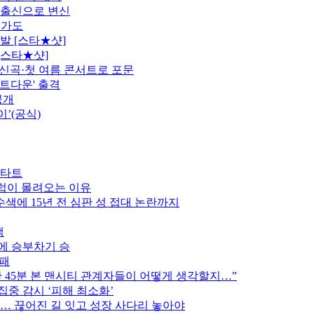
 출신으로 변신
행가도
발 [스타★샷]
[스타★샷]
정…신곡·첫 여름 콘서트로 포문
카운트다운' 출격
공개
이’(공식)
스타트
클럽이 몰려오는 이유
색에 15년 전 심판 성 접대 논란까지
색
스에 승부차기 승
완패
후반 45분 본 맨시티 관계자들이 어떻게 생각할지…”
집중 감시 ‘피해 최소화’
만… 끊어진 길 잇고 성장 사다리 놓아야