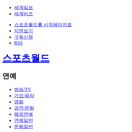
세계일보
세계비즈
스포츠월드를 시작페이지로
지면보기
구독신청
RSS
스포츠월드
연예
방송/TV
가요/음악
영화
공연/문화
해외연예
연예일반
문화일반