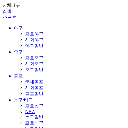
전체메뉴
검색
스포츠
야구
프로야구
해외야구
야구일반
축구
프로축구
해외축구
축구일반
골프
국내골프
해외골프
골프일반
농구/배구
프로농구
NBA
농구일반
프로배구