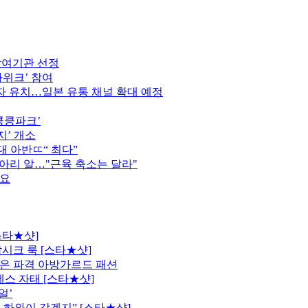
참여기관 선정
가위크’ 참여
 유치…일본 유통 채널 확대 예정
킁킁파크’
지’ 개소
역대 아반ㄸ“ 최다”
종아리 알…"근육 축소는 달라"
중요
스타★샷]
시크 룩 [스타★샷]
은 파격 아방가르드 패션
레스 자태 [스타★샷]
얼’
 하와이 같겠지” [스타★샷]