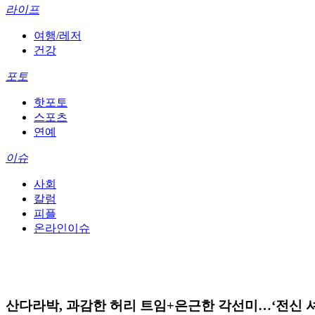
라이프
여행/레저
건강
포토
핫포토
스포츠
연예
이슈
사회
칼럼
피플
온라인이슈
산다라박, 과감한 허리 트임+은근한 각선미…‘전신 셔