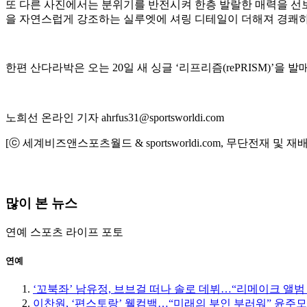
또 다른 사진에서는 분위기를 반전시켜 한층 발랄한 매력을 선보
을 자연스럽게 강조하는 실루엣에 셔링 디테일이 더해져 경쾌
한편 산다라박은 오는 20일 새 싱글 ‘리프리즘(rePRISM)’을
노희선 온라인 기자 ahrfus31@sportsworldi.com
[ⓒ 세계비즈앤스포츠월드 & sportsworldi.com, 무단전재 및 재
많이 본 뉴스
연예
스포츠
라이프
포토
연예
‘꼬북좌’ 남유정, 브브걸 떠나 솔로 데뷔…“리메이크 앨범
이찬원, ‘편스토랑’ 웰컴백…“미래의 부인 부러워” 윤주