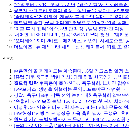
“주먹부터 나가는 셋째”…이연, ‘경주기행’서 프로레슬러
공연계 스탠드업 코미디 열풍…성인극 '수상한 PT샵' 흥
‘줄리엔강♥’ 제이제이, 계곡서 뽐낸 탄탄 몸매…건강미 폭
레드벨벳 슬기, 군살 어디에? 러닝으로 완성한 완벽 몸매 
‘이혼 후 새 챕터’ 이수, 8년 만의 정규앨범 향한 긴 여
'서머퀸' KISS OF LIFE, 신곡 'SWEAT' 무대 첫선…'엠
‘오디세이’ 재미 2배로…메가박스, 하반기 ‘시네도슨트’ 
더보이즈, ‘뉴 제외’ 9인 체제…신생 레이블서 ‘따로 또 같
스포츠
손흥민의 골 퍼레이드는 계속된다…6일 리그스컵 일정 
[유럽 명문 축구팀 방한 러시①] 왜 하필 한국인가… 빅
월드컵 탈락 후폭풍이 몰아친다…축구협회, 11시간 압수수
[SW포커스] 생명을 위협하는 폭염…프로야구가 멈췄다
경찰, ‘축구대표팀 감독 선임 논란’ 대한축구협회 압수수
‘손흥민 5G 연속골 불발’ LAFC, 리그스컵 첫 판서 치바
이정후, 5G 연속 안타로 3할 사수… SF는 8안타 무득점 
[SW현장] ‘선방쇼’로 정정용 마음 훔친 남자, 구성윤 “
월드컵 기간 불법도박사이트 무려 1만11087건… 사감위, 
[꿈의 다이아몬드⑦] ‘좋아서 버티는’ 여자야구, 이제 그