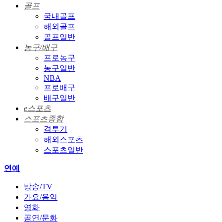
골프
국내골프
해외골프
골프일반
농구/배구
프로농구
농구일반
NBA
프로배구
배구일반
e스포츠
스포츠종합
격투기
해외스포츠
스포츠일반
연예
방송/TV
가요/음악
영화
공연/문화