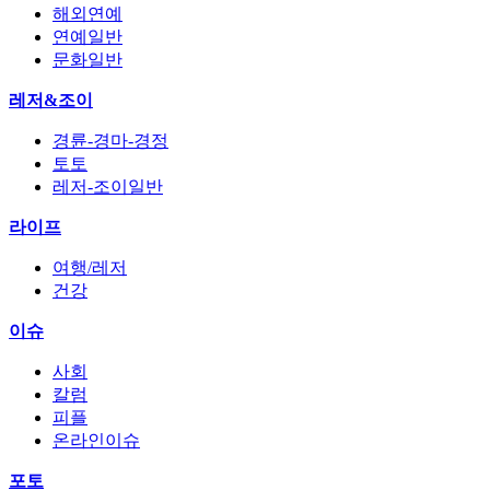
해외연예
연예일반
문화일반
레저&조이
경륜-경마-경정
토토
레저-조이일반
라이프
여행/레저
건강
이슈
사회
칼럼
피플
온라인이슈
포토