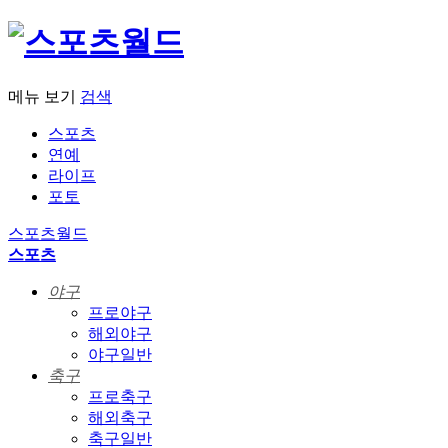
메뉴 보기
검색
스포츠
연예
라이프
포토
스포츠월드
스포츠
야구
프로야구
해외야구
야구일반
축구
프로축구
해외축구
축구일반