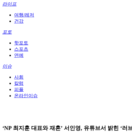
라이프
여행/레저
건강
포토
핫포토
스포츠
연예
이슈
사회
칼럼
피플
온라인이슈
‘NP 최지훈 대표와 재혼’ 서인영, 유튜브서 밝힌 ‘러