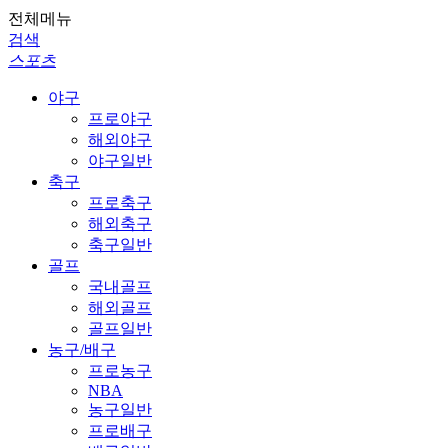
전체메뉴
검색
스포츠
야구
프로야구
해외야구
야구일반
축구
프로축구
해외축구
축구일반
골프
국내골프
해외골프
골프일반
농구/배구
프로농구
NBA
농구일반
프로배구