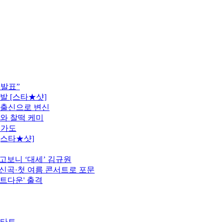
 발표”
발 [스타★샷]
 출신으로 변신
모와 찰떡 케미
행가도
[스타★샷]
고보니 ‘대세’ 김규원
정…신곡·첫 여름 콘서트로 포문
카운트다운' 출격
스타트