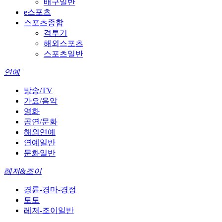
배구일반
e스포츠
스포츠종합
격투기
해외스포츠
스포츠일반
연예
방송/TV
가요/음악
영화
공연/문화
해외연예
연예일반
문화일반
레저&조이
경륜-경마-경정
토토
레저-조이일반