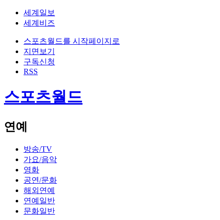
세계일보
세계비즈
스포츠월드를 시작페이지로
지면보기
구독신청
RSS
스포츠월드
연예
방송/TV
가요/음악
영화
공연/문화
해외연예
연예일반
문화일반