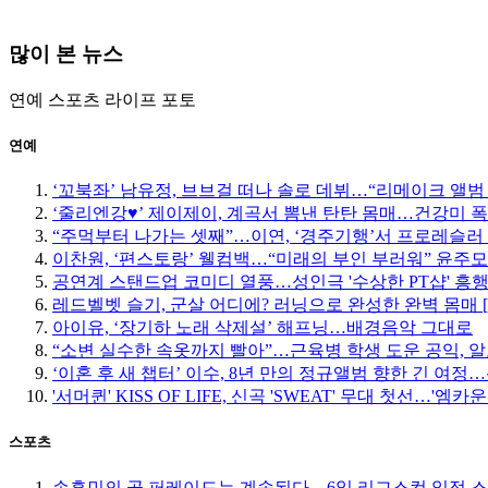
많이 본 뉴스
연예
스포츠
라이프
포토
연예
‘꼬북좌’ 남유정, 브브걸 떠나 솔로 데뷔…“리메이크 앨범
‘줄리엔강♥’ 제이제이, 계곡서 뽐낸 탄탄 몸매…건강미 폭
“주먹부터 나가는 셋째”…이연, ‘경주기행’서 프로레슬러
이찬원, ‘편스토랑’ 웰컴백…“미래의 부인 부러워” 윤주
공연계 스탠드업 코미디 열풍…성인극 '수상한 PT샵' 흥
레드벨벳 슬기, 군살 어디에? 러닝으로 완성한 완벽 몸매 
아이유, ‘장기하 노래 삭제설’ 해프닝…배경음악 그대로
“소변 실수한 속옷까지 빨아”…근육병 학생 도운 공익, 알
‘이혼 후 새 챕터’ 이수, 8년 만의 정규앨범 향한 긴 여
'서머퀸' KISS OF LIFE, 신곡 'SWEAT' 무대 첫선…'엠
스포츠
손흥민의 골 퍼레이드는 계속된다…6일 리그스컵 일정 