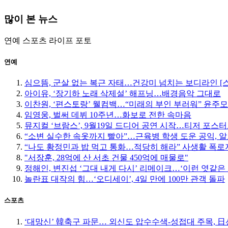
많이 본 뉴스
연예
스포츠
라이프
포토
연예
심으뜸, 군살 없는 복근 자태…건강미 넘치는 보디라인 [
아이유, ‘장기하 노래 삭제설’ 해프닝…배경음악 그대로
이찬원, ‘편스토랑’ 웰컴백…“미래의 부인 부러워” 윤주
임영웅, 벌써 데뷔 10주년…화보로 전한 속마음
뮤지컬 ‘브람스’, 9월19일 드디어 공연 시작…티저 포스
“소변 실수한 속옷까지 빨아”…근육병 학생 도운 공익, 알
“나도 황정민과 밥 먹고 통화…적당히 해라” 사생활 폭로자
"서장훈, 28억에 산 서초 건물 450억에 매물로"
정해인, 변진섭 ‘그대 내게 다시’ 리메이크…‘이런 엿같은 
놀란표 대작의 힘…‘오디세이’, 4일 만에 100만 관객 돌파
스포츠
‘대망신’ 韓축구 파문… 외신도 압수수색-성접대 주목, 日선 