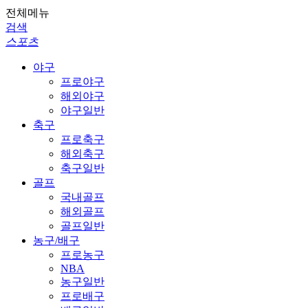
전체메뉴
검색
스포츠
야구
프로야구
해외야구
야구일반
축구
프로축구
해외축구
축구일반
골프
국내골프
해외골프
골프일반
농구/배구
프로농구
NBA
농구일반
프로배구