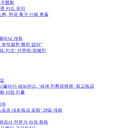
축구협회
이콧 카드 유지
소환, 한국 축구 신뢰 흔들
압
구클리닉 개최
는 부적절한 행위 없어”
PBL 키즈’ 선주하-정혜진
중요
울아산·세브란스, ‘세계 친환경병원’ 최고등급
인화 사업 진출
볼까
스포츠 네트워크 포럼’ 29일 개최
원검사 전문가 자격 취득