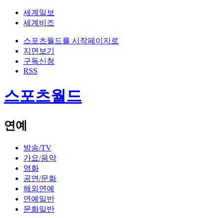
세계일보
세계비즈
스포츠월드를 시작페이지로
지면보기
구독신청
RSS
스포츠월드
연예
방송/TV
가요/음악
영화
공연/문화
해외연예
연예일반
문화일반