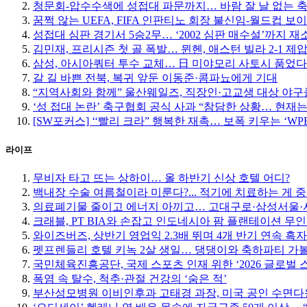
청문회-압수수색에 성접대 파문까지… 바람 잘 날 없는 
꿈쩍 않는 UEFA, FIFA 인판티노 회장 불신임-월드컵 보
성접대 심판 경기서 5승2무… ‘2002 심판 매수설’까지 재
김민재, 프리시즌 첫 골 폭발… 뮌헨, 애스턴 빌라 2-1 제
삼성, 아시아쿼터 투수 교체… 日 미야모리 사토시 품었다
갈 길 바쁜 전북, 복귀 앞둔 이동준·콤파뇨에게 기대
“지역사회와 함께” 울산웨일즈, 직장인·고교생 대상 야
‘성 접대 논란’ 축구협회 공식 사과 “참담한 상황… 현재
[SW포커스] ‘‘빨리 크라” 행복한 재촉… 보폭 키우는 ‘W
라이프
무비자 타고 뜨는 상하이… 올 하반기 신상 호텔 어디?
백내장 수술 여름철이라 미룬다?... 적기에 치료하는 게 
의료폐기물 줄이고 에너지 아끼고… 고대구로·삼성서울·서
크래블, PT BIA와 손잡고 인도네시아 팜 플랜테이션 무
와이즈버즈, 상반기 영업익 2.3배 뛰며 4개 반기 연속 흑자
펫프렌들리 호텔 키녹 2살 생일… 댕댕이와 축하파티 가
국민체육진흥공단, 국제 스포츠 인재 위한 ‘2026 글로벌 
폭염 속 탈수, 척추·관절 건강의 ‘숨은 적’
부산성모병원 이비인후과 고태경 과장, 미국 공인 수면다