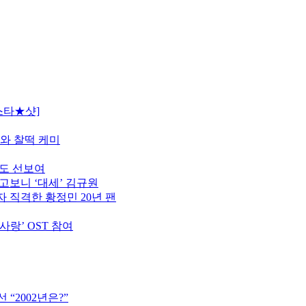
스타★샷]
모와 찰떡 케미
터도 선보여
고보니 ‘대세’ 김규원
 직격한 황정민 20년 팬
사랑’ OST 참여
“2002년은?”