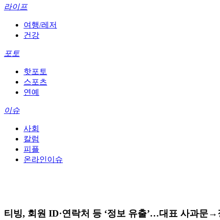
라이프
여행/레저
건강
포토
핫포토
스포츠
연예
이슈
사회
칼럼
피플
온라인이슈
티빙, 회원 ID·연락처 등 ‘정보 유출’…대표 사과문