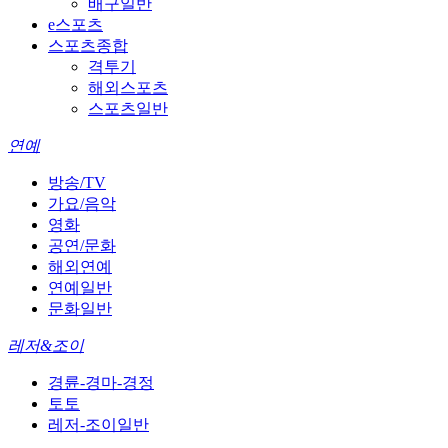
배구일반
e스포츠
스포츠종합
격투기
해외스포츠
스포츠일반
연예
방송/TV
가요/음악
영화
공연/문화
해외연예
연예일반
문화일반
레저&조이
경륜-경마-경정
토토
레저-조이일반