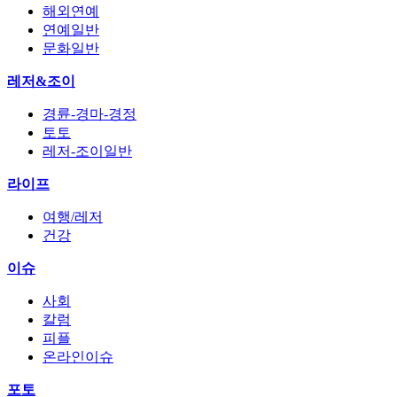
해외연예
연예일반
문화일반
레저&조이
경륜-경마-경정
토토
레저-조이일반
라이프
여행/레저
건강
이슈
사회
칼럼
피플
온라인이슈
포토