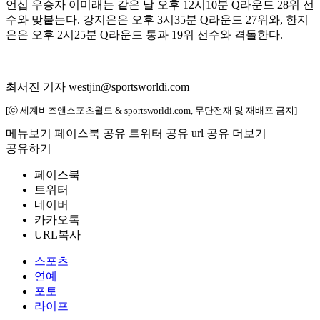
언십 우승자 이미래는 같은 날 오후 12시10분 Q라운드 28위 선
수와 맞붙는다. 강지은은 오후 3시35분 Q라운드 27위와, 한지
은은 오후 2시25분 Q라운드 통과 19위 선수와 격돌한다.
최서진 기자 westjin@sportsworldi.com
[ⓒ 세계비즈앤스포츠월드 & sportsworldi.com, 무단전재 및 재배포 금지]
메뉴보기
페이스북 공유
트위터 공유
url 공유
더보기
공유하기
페이스북
트위터
네이버
카카오톡
URL복사
스포츠
연예
포토
라이프