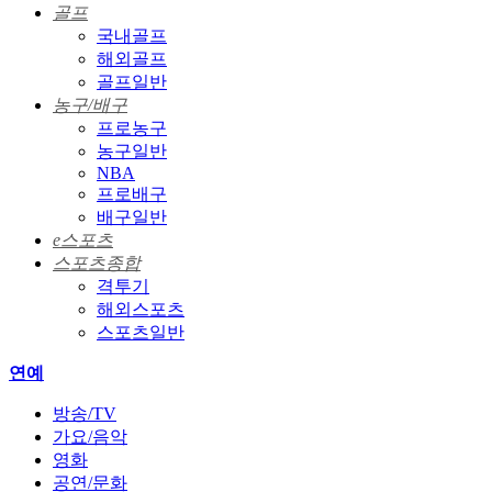
골프
국내골프
해외골프
골프일반
농구/배구
프로농구
농구일반
NBA
프로배구
배구일반
e스포츠
스포츠종합
격투기
해외스포츠
스포츠일반
연예
방송/TV
가요/음악
영화
공연/문화