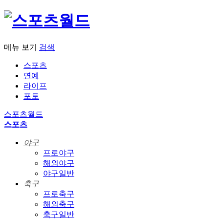
메뉴 보기
검색
스포츠
연예
라이프
포토
스포츠월드
스포츠
야구
프로야구
해외야구
야구일반
축구
프로축구
해외축구
축구일반