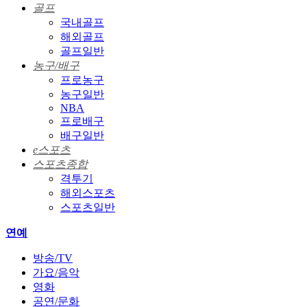
골프
국내골프
해외골프
골프일반
농구/배구
프로농구
농구일반
NBA
프로배구
배구일반
e스포츠
스포츠종합
격투기
해외스포츠
스포츠일반
연예
방송/TV
가요/음악
영화
공연/문화