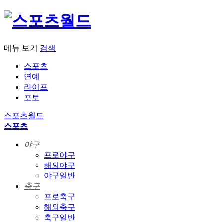
메뉴 보기
검색
스포츠
연예
라이프
포토
스포츠월드
스포츠
야구
프로야구
해외야구
야구일반
축구
프로축구
해외축구
축구일반