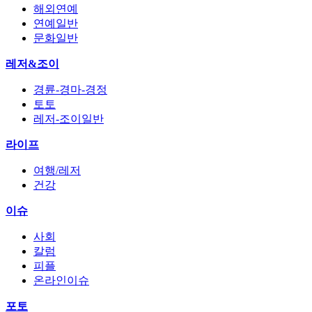
해외연예
연예일반
문화일반
레저&조이
경륜-경마-경정
토토
레저-조이일반
라이프
여행/레저
건강
이슈
사회
칼럼
피플
온라인이슈
포토