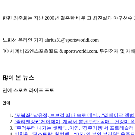
한편 최준희는 지난 2000년 결혼한 배우 고 최진실과 야구선수
노희선 온라인 기자 ahrfus31@sportsworldi.com
[ⓒ 세계비즈앤스포츠월드 & sportsworldi.com, 무단전재 및 재
많이 본 뉴스
연예
스포츠
라이프
포토
연예
‘꼬북좌’ 남유정, 브브걸 떠나 솔로 데뷔…“리메이크 앨범
‘줄리엔강♥’ 제이제이, 계곡서 뽐낸 탄탄 몸매…건강미 폭
“주먹부터 나가는 셋째”…이연, ‘경주기행’서 프로레슬러
이찬원, ‘편스토랑’ 웰컴백…“미래의 부인 부러워” 윤주