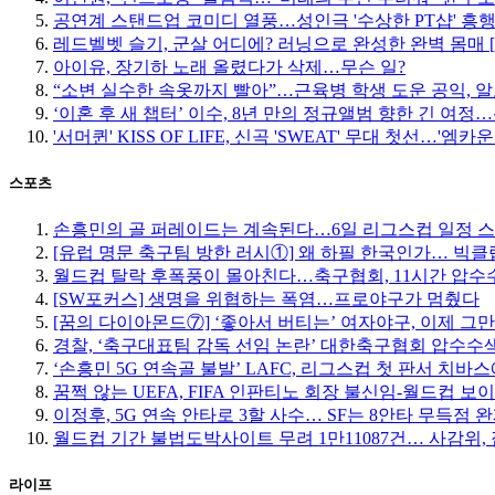
공연계 스탠드업 코미디 열풍…성인극 '수상한 PT샵' 흥
레드벨벳 슬기, 군살 어디에? 러닝으로 완성한 완벽 몸매 
아이유, 장기하 노래 올렸다가 삭제…무슨 일?
“소변 실수한 속옷까지 빨아”…근육병 학생 도운 공익, 알
‘이혼 후 새 챕터’ 이수, 8년 만의 정규앨범 향한 긴 여
'서머퀸' KISS OF LIFE, 신곡 'SWEAT' 무대 첫선…'엠
스포츠
손흥민의 골 퍼레이드는 계속된다…6일 리그스컵 일정 
[유럽 명문 축구팀 방한 러시①] 왜 하필 한국인가… 빅
월드컵 탈락 후폭풍이 몰아친다…축구협회, 11시간 압수수
[SW포커스] 생명을 위협하는 폭염…프로야구가 멈췄다
[꿈의 다이아몬드⑦] ‘좋아서 버티는’ 여자야구, 이제 그
경찰, ‘축구대표팀 감독 선임 논란’ 대한축구협회 압수수
‘손흥민 5G 연속골 불발’ LAFC, 리그스컵 첫 판서 치바
꿈쩍 않는 UEFA, FIFA 인판티노 회장 불신임-월드컵 보
이정후, 5G 연속 안타로 3할 사수… SF는 8안타 무득점 
월드컵 기간 불법도박사이트 무려 1만11087건… 사감위, 
라이프