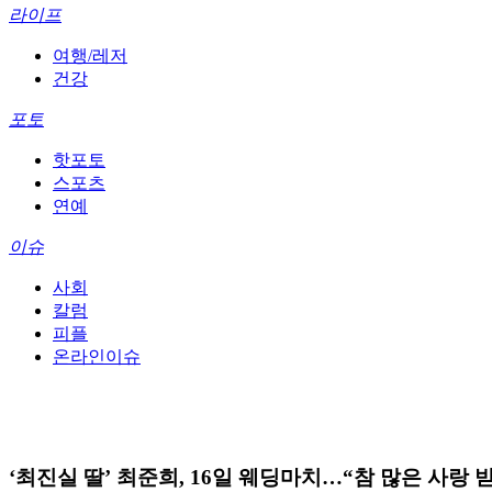
라이프
여행/레저
건강
포토
핫포토
스포츠
연예
이슈
사회
칼럼
피플
온라인이슈
‘최진실 딸’ 최준희, 16일 웨딩마치…“참 많은 사랑 