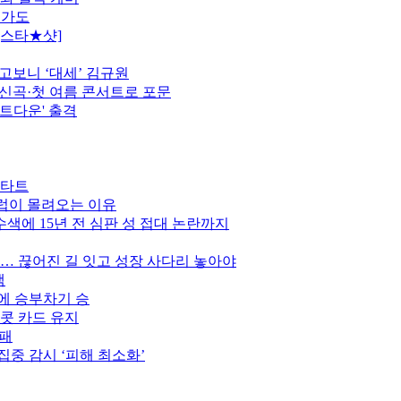
행가도
[스타★샷]
고보니 ‘대세’ 김규원
정…신곡·첫 여름 콘서트로 포문
카운트다운' 출격
스타트
클럽이 몰려오는 이유
색에 15년 전 심판 성 접대 논란까지
만… 끊어진 길 잇고 성장 사다리 놓아야
색
스에 승부차기 승
이콧 카드 유지
완패
집중 감시 ‘피해 최소화’