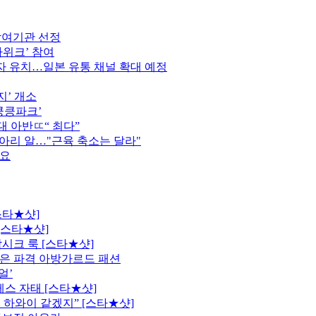
참여기관 선정
가위크’ 참여
 유치…일본 유통 채널 확대 예정
지’ 개소
킁킁파크’
역대 아반ㄸ“ 최다”
종아리 알…"근육 축소는 달라"
중요
스타★샷]
[스타★샷]
시크 룩 [스타★샷]
은 파격 아방가르드 패션
얼’
레스 자태 [스타★샷]
 하와이 같겠지” [스타★샷]