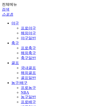
전체메뉴
검색
스포츠
야구
프로야구
해외야구
야구일반
축구
프로축구
해외축구
축구일반
골프
국내골프
해외골프
골프일반
농구/배구
프로농구
NBA
농구일반
프로배구