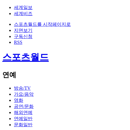
세계일보
세계비즈
스포츠월드를 시작페이지로
지면보기
구독신청
RSS
스포츠월드
연예
방송/TV
가요/음악
영화
공연/문화
해외연예
연예일반
문화일반