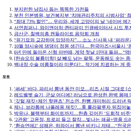
부지런한 냥집사 돕는 똑똑한 가전들
부천 인본병원, 보건복지부 ‘치매관리주치의 시범사업’ 
“최대 73% 할인”… 우리와, 세계 고양이의 날 ‘네이버 메
서연컴퍼니, 와이앤아처·콴티파이 인큐베이터서 시드 투자
금산군, 칠백의총 캔들라이트 음악회 개최
“유기묘와 교감하며 입양까지”… 소노 신사옥 내 ‘퍼라운
10월 양시숲에 댕댕이 정원 생긴다… 한국마즈×서울시 ‘
6년 만에 돌아온 신형 아반떼, 계약 첫날 1만대 돌파... “
[한승오의 볼륨미학] 살 빼도 남는 팔뚝, 운동해도 솟는 
백내장 수술 여름철이라 미룬다?... 적기에 치료하는 게 
포토
‘46세’ 바다, 파리서 뽐낸 동안 미모…리즈 시절 그대로 [
레드벨벳 슬기, 군살 어디에? 러닝으로 완성한 완벽 몸매 
‘깃털 재킷+체인 핫팬츠’ 전소연, 한뼘 개미허리 드러낸 락
제니, 브라톱에 나폴레옹 재킷?…美 롤라팔루자 뒤집어놓
박유나, 블랙부터 화이트까지…한층 깊어진 ‘도회적 비주
‘2관왕’ 고윤정, 트로피 들고 찰칵…빛나는 쇄골+명품 드
‘환승연애2’ 성해은, 하와이서 뽐낸 비키니 자태…“천국은