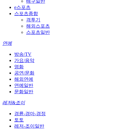
배구일반
e스포츠
스포츠종합
격투기
해외스포츠
스포츠일반
연예
방송/TV
가요/음악
영화
공연/문화
해외연예
연예일반
문화일반
레저&조이
경륜-경마-경정
토토
레저-조이일반