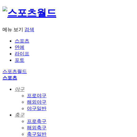
메뉴 보기
검색
스포츠
연예
라이프
포토
스포츠월드
스포츠
야구
프로야구
해외야구
야구일반
축구
프로축구
해외축구
축구일반