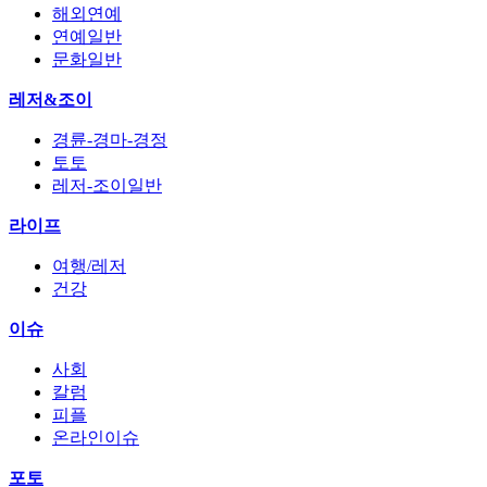
해외연예
연예일반
문화일반
레저&조이
경륜-경마-경정
토토
레저-조이일반
라이프
여행/레저
건강
이슈
사회
칼럼
피플
온라인이슈
포토