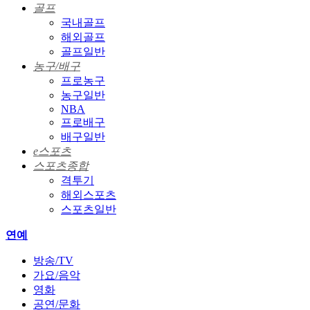
골프
국내골프
해외골프
골프일반
농구/배구
프로농구
농구일반
NBA
프로배구
배구일반
e스포츠
스포츠종합
격투기
해외스포츠
스포츠일반
연예
방송/TV
가요/음악
영화
공연/문화