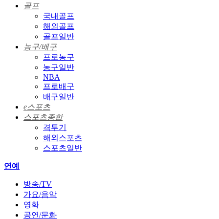
골프
국내골프
해외골프
골프일반
농구/배구
프로농구
농구일반
NBA
프로배구
배구일반
e스포츠
스포츠종합
격투기
해외스포츠
스포츠일반
연예
방송/TV
가요/음악
영화
공연/문화