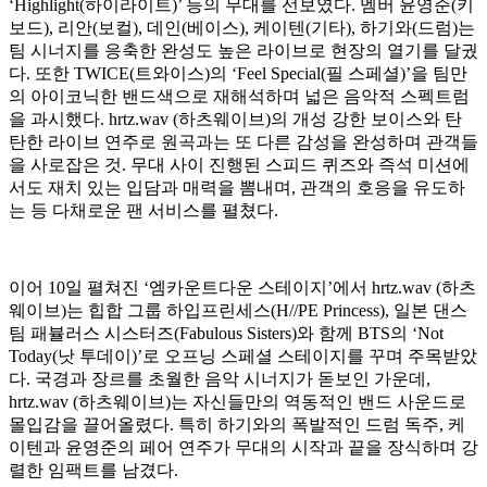
‘Highlight(하이라이트)’ 등의 무대를 선보였다. 멤버 윤영준(키
보드), 리안(보컬), 데인(베이스), 케이텐(기타), 하기와(드럼)는
팀 시너지를 응축한 완성도 높은 라이브로 현장의 열기를 달궜
다. 또한 TWICE(트와이스)의 ‘Feel Special(필 스페셜)’을 팀만
의 아이코닉한 밴드색으로 재해석하며 넓은 음악적 스펙트럼
을 과시했다. hrtz.wav (하츠웨이브)의 개성 강한 보이스와 탄
탄한 라이브 연주로 원곡과는 또 다른 감성을 완성하며 관객들
을 사로잡은 것. 무대 사이 진행된 스피드 퀴즈와 즉석 미션에
서도 재치 있는 입담과 매력을 뽐내며, 관객의 호응을 유도하
는 등 다채로운 팬 서비스를 펼쳤다.
이어 10일 펼쳐진 ‘엠카운트다운 스테이지’에서 hrtz.wav (하츠
웨이브)는 힙합 그룹 하입프린세스(H//PE Princess), 일본 댄스
팀 패뷸러스 시스터즈(Fabulous Sisters)와 함께 BTS의 ‘Not
Today(낫 투데이)’로 오프닝 스페셜 스테이지를 꾸며 주목받았
다. 국경과 장르를 초월한 음악 시너지가 돋보인 가운데,
hrtz.wav (하츠웨이브)는 자신들만의 역동적인 밴드 사운드로
몰입감을 끌어올렸다. 특히 하기와의 폭발적인 드럼 독주, 케
이텐과 윤영준의 페어 연주가 무대의 시작과 끝을 장식하며 강
렬한 임팩트를 남겼다.