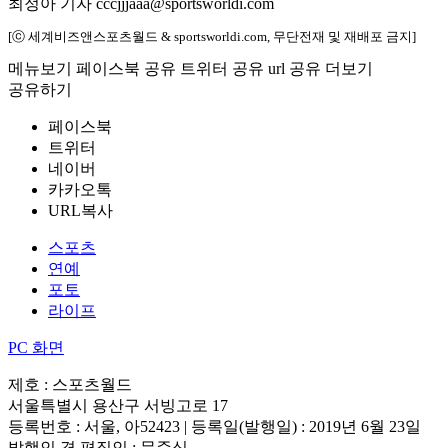
최정아 기자 cccjjjaaa@sportsworldi.com
[ⓒ 세계비즈앤스포츠월드 & sportsworldi.com, 무단전재 및 재배포 금지]
메뉴보기
페이스북 공유
트위터 공유
url 공유
더보기
공유하기
페이스북
트위터
네이버
카카오톡
URL복사
스포츠
연예
포토
라이프
PC 화면
제호 : 스포츠월드
서울특별시 용산구 서빙고로 17
등록번호 : 서울, 아52423 | 등록일(발행일) : 2019년 6월 23일
발행인 겸 편집인 : 문준식