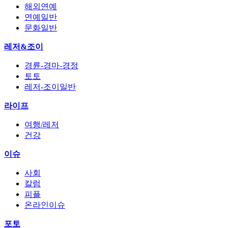
해외연예
연예일반
문화일반
레저&조이
경륜-경마-경정
토토
레저-조이일반
라이프
여행/레저
건강
이슈
사회
칼럼
피플
온라인이슈
포토