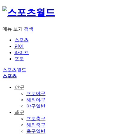
메뉴 보기
검색
스포츠
연예
라이프
포토
스포츠월드
스포츠
야구
프로야구
해외야구
야구일반
축구
프로축구
해외축구
축구일반