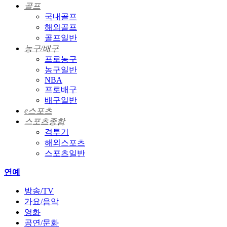
골프
국내골프
해외골프
골프일반
농구/배구
프로농구
농구일반
NBA
프로배구
배구일반
e스포츠
스포츠종합
격투기
해외스포츠
스포츠일반
연예
방송/TV
가요/음악
영화
공연/문화