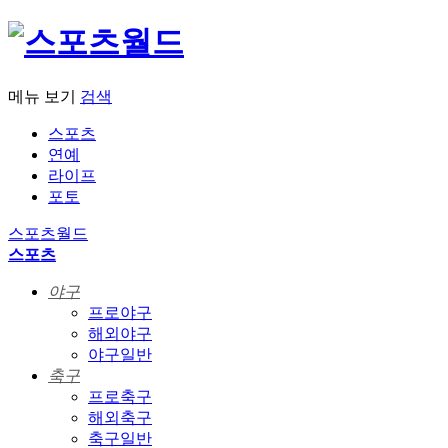
메뉴 보기
검색
스포츠
연예
라이프
포토
스포츠월드
스포츠
야구
프로야구
해외야구
야구일반
축구
프로축구
해외축구
축구일반