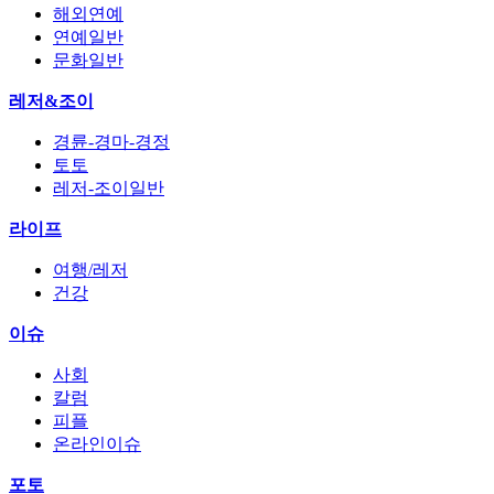
해외연예
연예일반
문화일반
레저&조이
경륜-경마-경정
토토
레저-조이일반
라이프
여행/레저
건강
이슈
사회
칼럼
피플
온라인이슈
포토