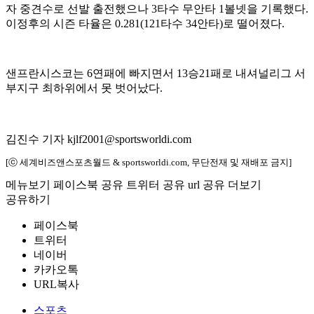
자 중견수로 선발 출전했으나 3타수 무안타 1볼넷을 기록했다.
이정후의 시즌 타율은 0.281(121타수 34안타)로 떨어졌다.
샌프란시스코는 6연패에 빠지면서 13승21패로 내셔널리그 서
부지구 최하위에서 못 벗어났다.
김진수 기자 kjlf2001@sportsworldi.com
[ⓒ 세계비즈앤스포츠월드 & sportsworldi.com, 무단전재 및 재배포 금지]
메뉴보기
페이스북 공유
트위터 공유
url 공유
더보기
공유하기
페이스북
트위터
네이버
카카오톡
URL복사
스포츠