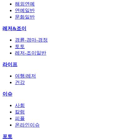
해외연예
연예일반
문화일반
레저&조이
경륜-경마-경정
토토
레저-조이일반
라이프
여행/레저
건강
이슈
사회
칼럼
피플
온라인이슈
포토