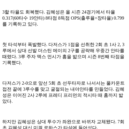
3할 타율도 회복했다. 김혜성은 올 시즌 24경기에서 타율
0.317(60타수 19안타) 8타점 8득점 OPS(출루율+장타율) 0.799
를 기록하고 있다.
첫 타석부터 폭발했다. 다저스가 1점을 선취한 2회 초 1사 2, 3
루에서 상대 선발 더스틴 메이의 2구를 공략해 우중간 안타를
때렸다. 3루 주자 맥스 먼시가 홈을 밟으며 시즌 8번째 타점을
기록했다.
다저스가 2-0으로 앞선 5회 초 선두타자로 나서서는 풀카운트
접전 끝에 3루수를 맞고 굴절되는 내야안타를 만들었다. 김혜
성은 이어진 2사 2루에 프레디 프리먼의 적시타 때 홈까지 밟
았다.
하지만 김혜성은 상대 투수가 좌완으로 바뀌자 교체됐다. 7회
초 김혜성 대신 미겔 로하스가 타석에 들어섰다.