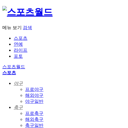
메뉴 보기
검색
스포츠
연예
라이프
포토
스포츠월드
스포츠
야구
프로야구
해외야구
야구일반
축구
프로축구
해외축구
축구일반