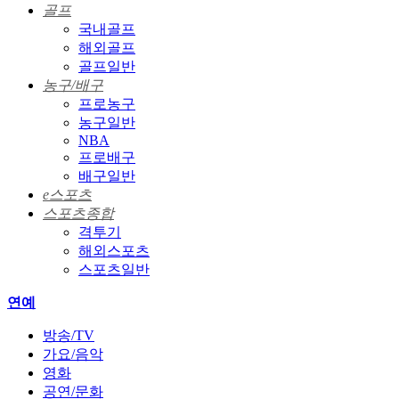
골프
국내골프
해외골프
골프일반
농구/배구
프로농구
농구일반
NBA
프로배구
배구일반
e스포츠
스포츠종합
격투기
해외스포츠
스포츠일반
연예
방송/TV
가요/음악
영화
공연/문화