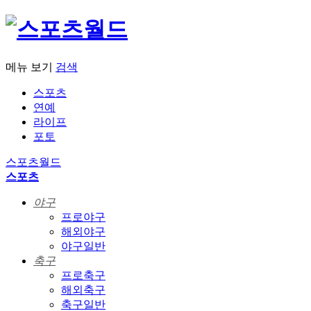
메뉴 보기
검색
스포츠
연예
라이프
포토
스포츠월드
스포츠
야구
프로야구
해외야구
야구일반
축구
프로축구
해외축구
축구일반