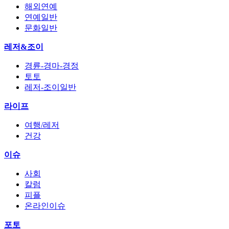
해외연예
연예일반
문화일반
레저&조이
경륜-경마-경정
토토
레저-조이일반
라이프
여행/레저
건강
이슈
사회
칼럼
피플
온라인이슈
포토