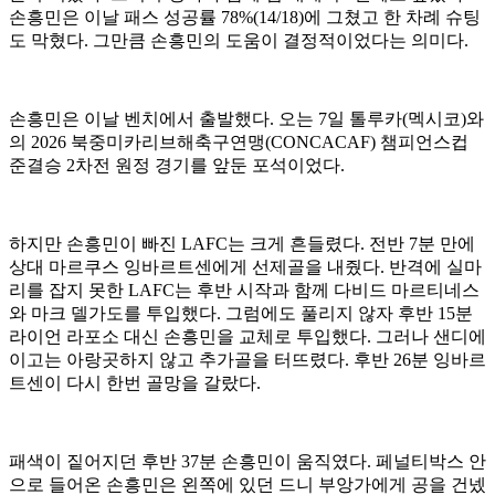
손흥민은 이날 패스 성공률 78%(14/18)에 그쳤고 한 차례 슈팅
도 막혔다. 그만큼 손흥민의 도움이 결정적이었다는 의미다.
손흥민은 이날 벤치에서 출발했다. 오는 7일 톨루카(멕시코)와
의 2026 북중미카리브해축구연맹(CONCACAF) 챔피언스컵
준결승 2차전 원정 경기를 앞둔 포석이었다.
하지만 손흥민이 빠진 LAFC는 크게 흔들렸다. 전반 7분 만에
상대 마르쿠스 잉바르트센에게 선제골을 내줬다. 반격에 실마
리를 잡지 못한 LAFC는 후반 시작과 함께 다비드 마르티네스
와 마크 델가도를 투입했다. 그럼에도 풀리지 않자 후반 15분
라이언 라포소 대신 손흥민을 교체로 투입했다. 그러나 샌디에
이고는 아랑곳하지 않고 추가골을 터뜨렸다. 후반 26분 잉바르
트센이 다시 한번 골망을 갈랐다.
패색이 짙어지던 후반 37분 손흥민이 움직였다. 페널티박스 안
으로 들어온 손흥민은 왼쪽에 있던 드니 부앙가에게 공을 건넸