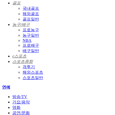
골프
국내골프
해외골프
골프일반
농구/배구
프로농구
농구일반
NBA
프로배구
배구일반
e스포츠
스포츠종합
격투기
해외스포츠
스포츠일반
연예
방송/TV
가요/음악
영화
공연/문화