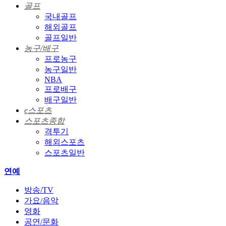
골프
국내골프
해외골프
골프일반
농구/배구
프로농구
농구일반
NBA
프로배구
배구일반
e스포츠
스포츠종합
격투기
해외스포츠
스포츠일반
연예
방송/TV
가요/음악
영화
공연/문화