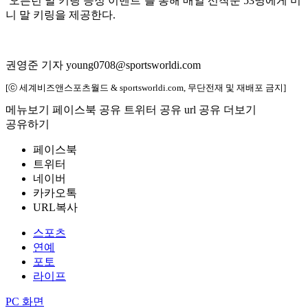
‘오픈런 말 키링 증정 이벤트’를 통해 매일 선착순 53명에게 미
니 말 키링을 제공한다.
권영준 기자 young0708@sportsworldi.com
[ⓒ 세계비즈앤스포츠월드 & sportsworldi.com, 무단전재 및 재배포 금지]
메뉴보기
페이스북 공유
트위터 공유
url 공유
더보기
공유하기
페이스북
트위터
네이버
카카오톡
URL복사
스포츠
연예
포토
라이프
PC 화면