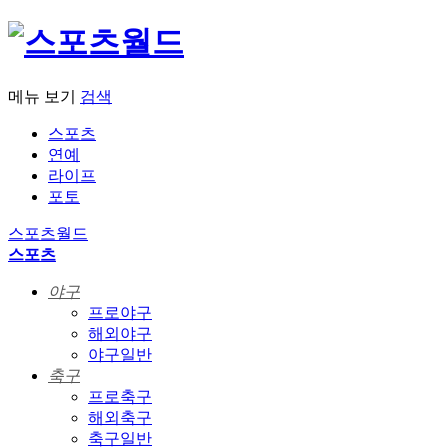
메뉴 보기
검색
스포츠
연예
라이프
포토
스포츠월드
스포츠
야구
프로야구
해외야구
야구일반
축구
프로축구
해외축구
축구일반