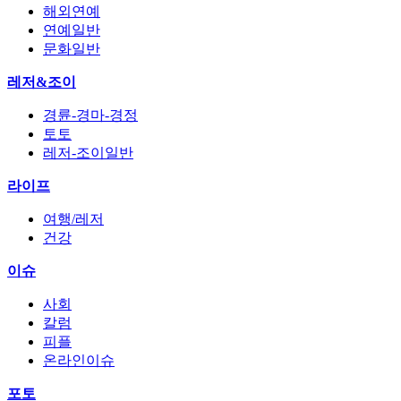
해외연예
연예일반
문화일반
레저&조이
경륜-경마-경정
토토
레저-조이일반
라이프
여행/레저
건강
이슈
사회
칼럼
피플
온라인이슈
포토