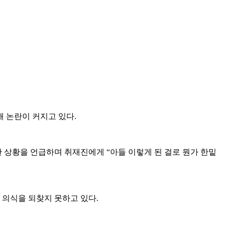
 논란이 커지고 있다.
 상황을 언급하며 취재진에게 “아들 이렇게 된 걸로 뭔가 한밑
 의식을 되찾지 못하고 있다.