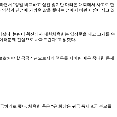
”라면서 “정말 비교하고 싶진 않지만 마라톤 대회에서 사고로 한
다 의심과 단정에 가까운 말을 했다는 점에서 비판이 쏟아지고 있
 커졌다. 논란이 확산되자 대한체육회는 입장문을 내고 고개를 숙
민 여러분께 진심으로 사과드린다”고 밝혔다.
 보호해야 할 공공기관으로서의 책무를 저버린 매우 중대한 문제
하기로 했다. 체육회 측은 “유 회장은 귀국 즉시 A군 부모를