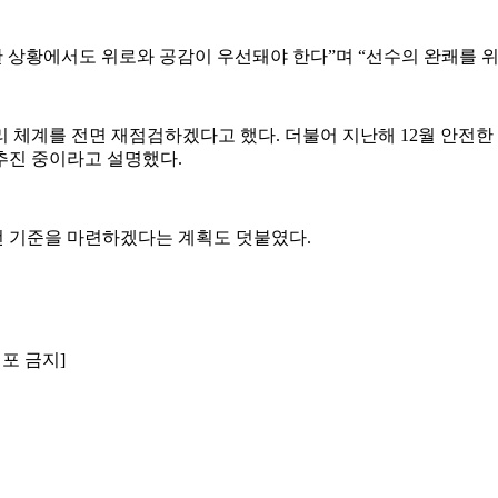
한 상황에서도 위로와 공감이 우선돼야 한다”며 “선수의 완쾌를 위
 체계를 전면 재점검하겠다고 했다. 더불어 지난해 12월 안전한
추진 중이라고 설명했다.
 기준을 마련하겠다는 계획도 덧붙였다.
배포 금지]