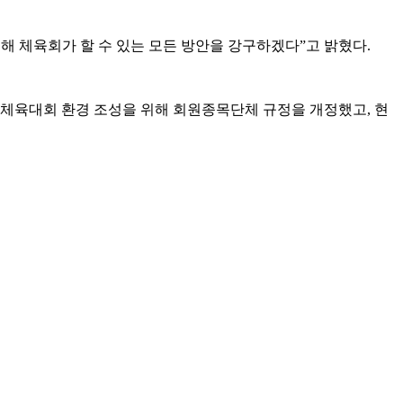
해 체육회가 할 수 있는 모든 방안을 강구하겠다”고 밝혔다.
 체육대회 환경 조성을 위해 회원종목단체 규정을 개정했고, 현