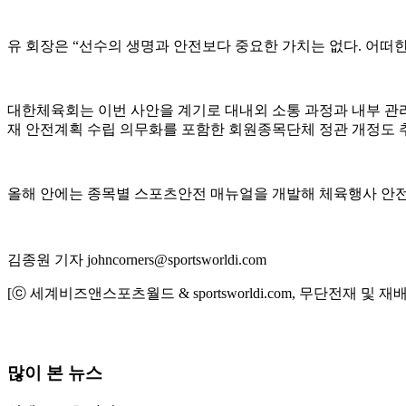
유 회장은 “선수의 생명과 안전보다 중요한 가치는 없다. 어떠
대한체육회는 이번 사안을 계기로 대내외 소통 과정과 내부 관리
재 안전계획 수립 의무화를 포함한 회원종목단체 정관 개정도 
올해 안에는 종목별 스포츠안전 매뉴얼을 개발해 체육행사 안전
김종원 기자 johncorners@sportsworldi.com
[ⓒ 세계비즈앤스포츠월드 & sportsworldi.com, 무단전재 및 재
많이 본 뉴스