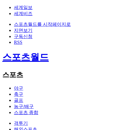
세계일보
세계비즈
스포츠월드를 시작페이지로
지면보기
구독신청
RSS
스포츠월드
스포츠
야구
축구
골프
농구/배구
스포츠 종합
격투기
해외스포츠