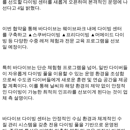
를 선도할 다이빙 센터를 새롭게 오픈하며 본격적인 운영에 나
선다고 4일 밝혔다.
이번 협약을 통해 바다이브는 웨이브파크 내에 다이빙 센터
를 구축하고 ▲스쿠버다이빙 ▲프리다이빙 ▲머메이드 다이
빙 등 다양한 수중 레저 체험과 전문 교육 프로그램을 선보
일 예정이다.
특히 바다이브는 단순 체험형 프로그램을 넘어, 일반 다이버들
이 자유롭게 다이빙 풀을 이용할 수 있는 운영 환경을 조성함
으로써 수도권 다이버들에게 새로운 훈련 및 연습 공간을 제공
할 계획이다. 이를 통해 날씨와 해양 환경의 제약 없이 안정적
인 다이빙이 가능한 최적의 인프라를 선보이게 된다는 것이 업
체 측 설명이다.
바다이브 다이빙 센터는 안정적인 수심 환경과 체계적인 수
질 관리 시스템을 갖춘 전용 다이빙 풀을 기반으로 운영된