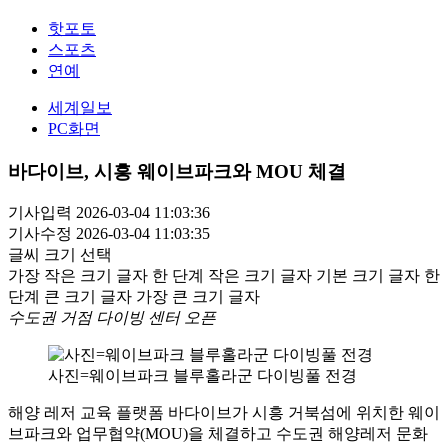
핫포토
스포츠
연예
세계일보
PC화면
바다이브, 시흥 웨이브파크와 MOU 체결
기사입력 2026-03-04 11:03:36
기사수정 2026-03-04 11:03:35
글씨 크기 선택
가장 작은 크기 글자
한 단계 작은 크기 글자
기본 크기 글자
한
단계 큰 크기 글자
가장 큰 크기 글자
수도권 거점 다이빙 센터 오픈
사진=웨이브파크 블루홀라군 다이빙풀 전경
해양 레저 교육 플랫폼 바다이브가 시흥 거북섬에 위치한 웨이
브파크와 업무협약(MOU)을 체결하고 수도권 해양레저 문화