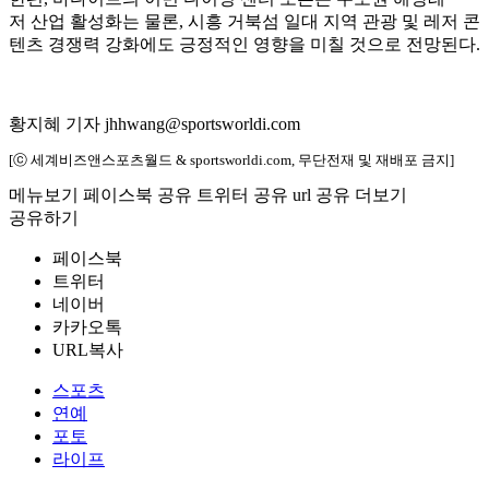
저 산업 활성화는 물론, 시흥 거북섬 일대 지역 관광 및 레저 콘
텐츠 경쟁력 강화에도 긍정적인 영향을 미칠 것으로 전망된다.
황지혜 기자 jhhwang@sportsworldi.com
[ⓒ 세계비즈앤스포츠월드 & sportsworldi.com, 무단전재 및 재배포 금지]
메뉴보기
페이스북 공유
트위터 공유
url 공유
더보기
공유하기
페이스북
트위터
네이버
카카오톡
URL복사
스포츠
연예
포토
라이프