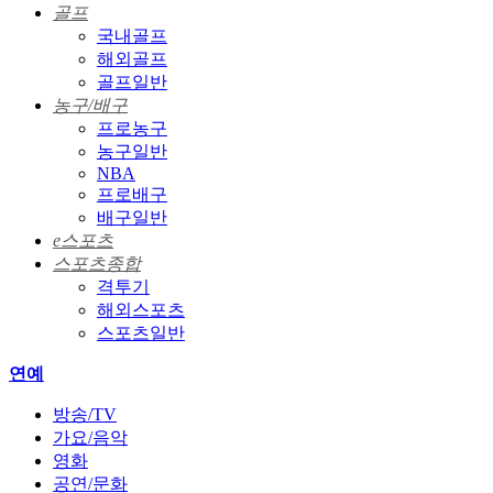
골프
국내골프
해외골프
골프일반
농구/배구
프로농구
농구일반
NBA
프로배구
배구일반
e스포츠
스포츠종합
격투기
해외스포츠
스포츠일반
연예
방송/TV
가요/음악
영화
공연/문화