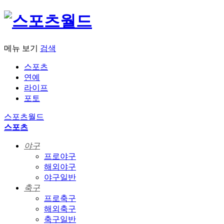
메뉴 보기
검색
스포츠
연예
라이프
포토
스포츠월드
스포츠
야구
프로야구
해외야구
야구일반
축구
프로축구
해외축구
축구일반