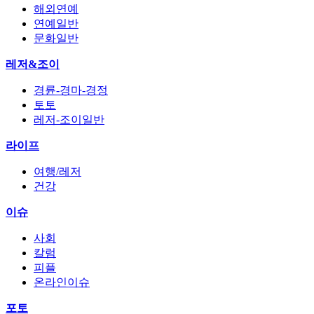
해외연예
연예일반
문화일반
레저&조이
경륜-경마-경정
토토
레저-조이일반
라이프
여행/레저
건강
이슈
사회
칼럼
피플
온라인이슈
포토