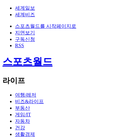
세계일보
세계비즈
스포츠월드를 시작페이지로
지면보기
구독신청
RSS
스포츠월드
라이프
여행/레저
비즈&라이프
부동산
게임/IT
자동차
건강
생활경제