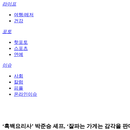
라이프
여행/레저
건강
포토
핫포토
스포츠
연예
이슈
사회
칼럼
피플
온라인이슈
‘흑백요리사’ 박준승 셰프, ‘잘파는 가게는 감각을 판