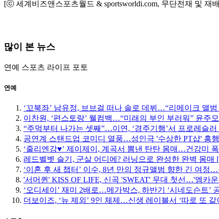
[ⓒ 세계비즈앤스포츠월드 & sportsworldi.com, 무단전재 및 재
많이 본 뉴스
연예
스포츠
라이프
포토
연예
‘꼬북좌’ 남유정, 브브걸 떠나 솔로 데뷔…“리메이크 앨범
이찬원, ‘편스토랑’ 웰컴백…“미래의 부인 부러워” 윤주
“주먹부터 나가는 셋째”…이연, ‘경주기행’서 프로레슬러
공연계 스탠드업 코미디 열풍…성인극 '수상한 PT샵' 흥
‘줄리엔강♥’ 제이제이, 계곡서 뽐낸 탄탄 몸매…건강미 폭
레드벨벳 슬기, 군살 어디에? 러닝으로 완성한 완벽 몸매 
‘이혼 후 새 챕터’ 이수, 8년 만의 정규앨범 향한 긴 여
'서머퀸' KISS OF LIFE, 신곡 'SWEAT' 무대 첫선…'엠
‘오디세이’ 재미 2배로…메가박스, 하반기 ‘시네도슨트’ 
더보이즈, ‘뉴 제외’ 9인 체제…신생 레이블서 ‘따로 또 같