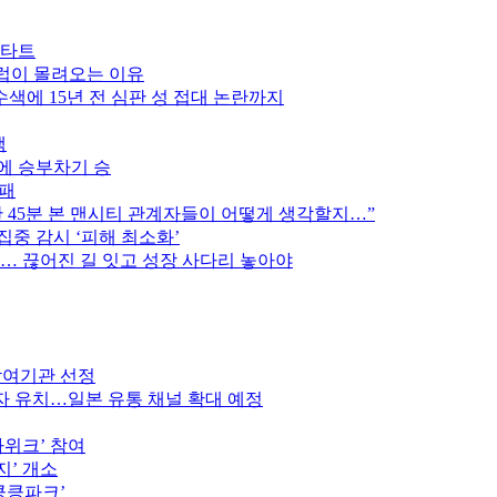
스타트
클럽이 몰려오는 이유
색에 15년 전 심판 성 접대 논란까지
색
스에 승부차기 승
완패
후반 45분 본 맨시티 관계자들이 어떻게 생각할지…”
집중 감시 ‘피해 최소화’
만… 끊어진 길 잇고 성장 사다리 놓아야
참여기관 선정
 유치…일본 유통 채널 확대 예정
가위크’ 참여
지’ 개소
킁킁파크’