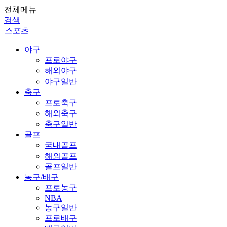
전체메뉴
검색
스포츠
야구
프로야구
해외야구
야구일반
축구
프로축구
해외축구
축구일반
골프
국내골프
해외골프
골프일반
농구/배구
프로농구
NBA
농구일반
프로배구