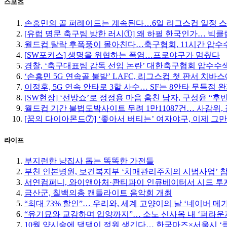
스포츠
손흥민의 골 퍼레이드는 계속된다…6일 리그스컵 일정 
[유럽 명문 축구팀 방한 러시①] 왜 하필 한국인가… 빅
월드컵 탈락 후폭풍이 몰아친다…축구협회, 11시간 압수수
[SW포커스] 생명을 위협하는 폭염…프로야구가 멈췄다
경찰, ‘축구대표팀 감독 선임 논란’ 대한축구협회 압수수
‘손흥민 5G 연속골 불발’ LAFC, 리그스컵 첫 판서 치바
이정후, 5G 연속 안타로 3할 사수… SF는 8안타 무득점 
[SW현장] ‘선방쇼’로 정정용 마음 훔친 남자, 구성윤 “
월드컵 기간 불법도박사이트 무려 1만11087건… 사감위, 
[꿈의 다이아몬드⑦] ‘좋아서 버티는’ 여자야구, 이제 그
라이프
부지런한 냥집사 돕는 똑똑한 가전들
부천 인본병원, 보건복지부 ‘치매관리주치의 시범사업’ 
서연컴퍼니, 와이앤아처·콴티파이 인큐베이터서 시드 투자
금산군, 칠백의총 캔들라이트 음악회 개최
“최대 73% 할인”… 우리와, 세계 고양이의 날 ‘네이버 메
“유기묘와 교감하며 입양까지”… 소노 신사옥 내 ‘퍼라운
10월 양시숲에 댕댕이 정원 생긴다… 한국마즈×서울시 ‘