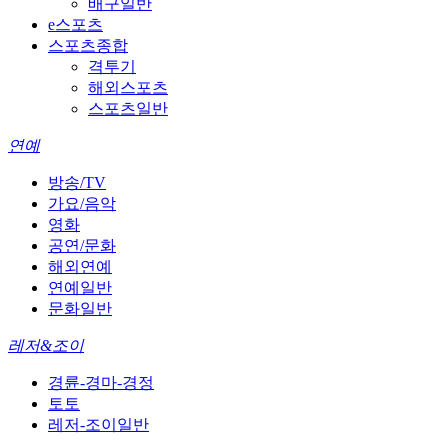
배구일반
e스포츠
스포츠종합
격투기
해외스포츠
스포츠일반
연예
방송/TV
가요/음악
영화
공연/문화
해외연예
연예일반
문화일반
레저&조이
경륜-경마-경정
토토
레저-조이일반