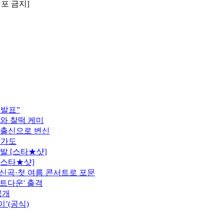
배포 금지]
 발표”
모와 찰떡 케미
 출신으로 변신
행가도
발 [스타★샷]
[스타★샷]
정…신곡·첫 여름 콘서트로 포문
카운트다운' 출격
공개
이’(공식)