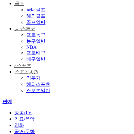
골프
국내골프
해외골프
골프일반
농구/배구
프로농구
농구일반
NBA
프로배구
배구일반
e스포츠
스포츠종합
격투기
해외스포츠
스포츠일반
연예
방송/TV
가요/음악
영화
공연/문화