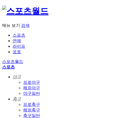
메뉴 보기
검색
스포츠
연예
라이프
포토
스포츠월드
스포츠
야구
프로야구
해외야구
야구일반
축구
프로축구
해외축구
축구일반