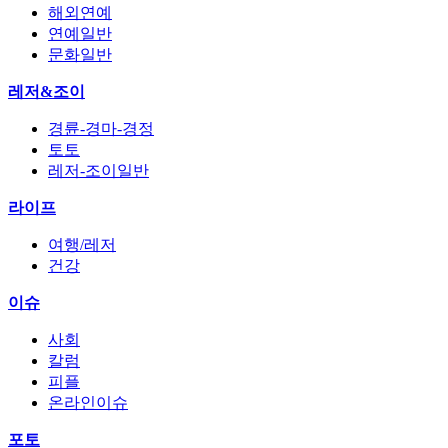
해외연예
연예일반
문화일반
레저&조이
경륜-경마-경정
토토
레저-조이일반
라이프
여행/레저
건강
이슈
사회
칼럼
피플
온라인이슈
포토