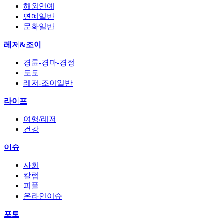
해외연예
연예일반
문화일반
레저&조이
경륜-경마-경정
토토
레저-조이일반
라이프
여행/레저
건강
이슈
사회
칼럼
피플
온라인이슈
포토