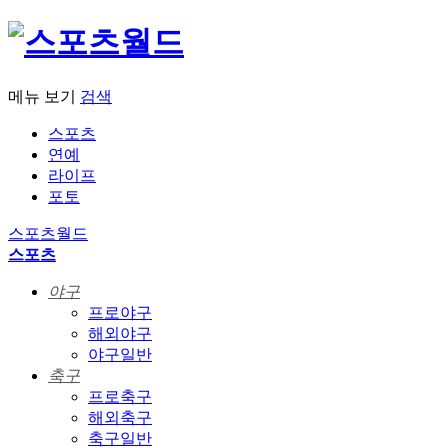
메뉴 보기
검색
스포츠
연예
라이프
포토
스포츠월드
스포츠
야구
프로야구
해외야구
야구일반
축구
프로축구
해외축구
축구일반