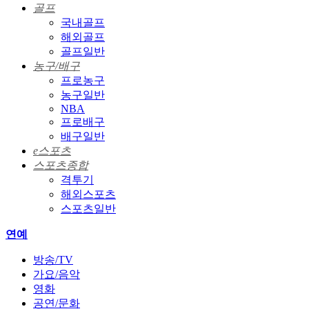
골프
국내골프
해외골프
골프일반
농구/배구
프로농구
농구일반
NBA
프로배구
배구일반
e스포츠
스포츠종합
격투기
해외스포츠
스포츠일반
연예
방송/TV
가요/음악
영화
공연/문화