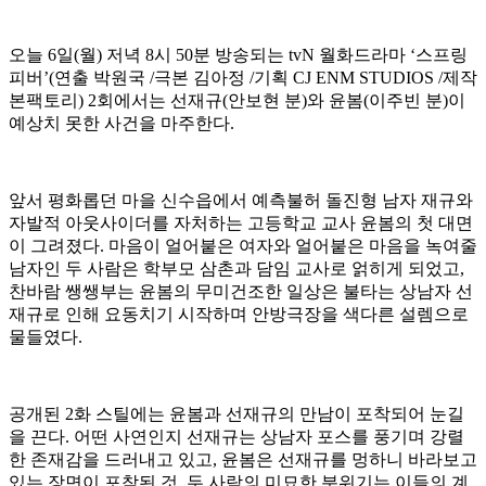
오늘 6일(월) 저녁 8시 50분 방송되는 tvN 월화드라마 ‘스프링
피버’(연출 박원국 /극본 김아정 /기획 CJ ENM STUDIOS /제작
본팩토리) 2회에서는 선재규(안보현 분)와 윤봄(이주빈 분)이
예상치 못한 사건을 마주한다.
앞서 평화롭던 마을 신수읍에서 예측불허 돌진형 남자 재규와
자발적 아웃사이더를 자처하는 고등학교 교사 윤봄의 첫 대면
이 그려졌다. 마음이 얼어붙은 여자와 얼어붙은 마음을 녹여줄
남자인 두 사람은 학부모 삼촌과 담임 교사로 얽히게 되었고,
찬바람 쌩쌩부는 윤봄의 무미건조한 일상은 불타는 상남자 선
재규로 인해 요동치기 시작하며 안방극장을 색다른 설렘으로
물들였다.
공개된 2화 스틸에는 윤봄과 선재규의 만남이 포착되어 눈길
을 끈다. 어떤 사연인지 선재규는 상남자 포스를 풍기며 강렬
한 존재감을 드러내고 있고, 윤봄은 선재규를 멍하니 바라보고
있는 장면이 포착된 것. 두 사람의 미묘한 분위기는 이들의 계