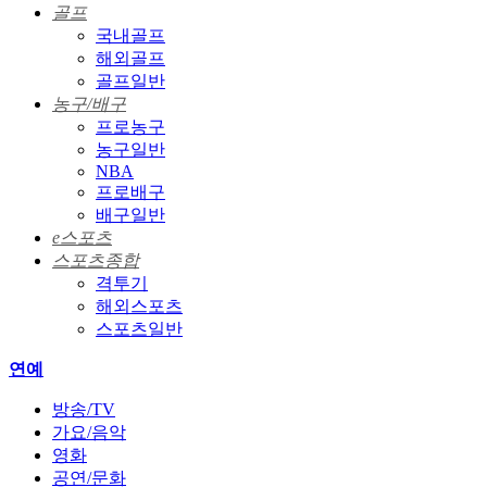
골프
국내골프
해외골프
골프일반
농구/배구
프로농구
농구일반
NBA
프로배구
배구일반
e스포츠
스포츠종합
격투기
해외스포츠
스포츠일반
연예
방송/TV
가요/음악
영화
공연/문화