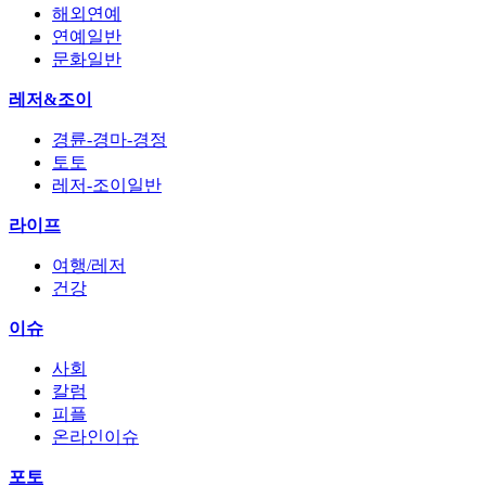
해외연예
연예일반
문화일반
레저&조이
경륜-경마-경정
토토
레저-조이일반
라이프
여행/레저
건강
이슈
사회
칼럼
피플
온라인이슈
포토