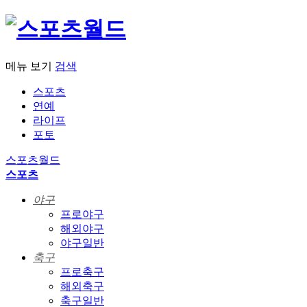
메뉴 보기
검색
스포츠
연예
라이프
포토
스포츠월드
스포츠
야구
프로야구
해외야구
야구일반
축구
프로축구
해외축구
축구일반