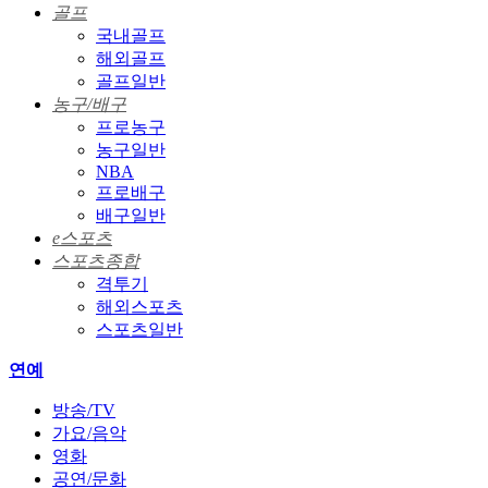
골프
국내골프
해외골프
골프일반
농구/배구
프로농구
농구일반
NBA
프로배구
배구일반
e스포츠
스포츠종합
격투기
해외스포츠
스포츠일반
연예
방송/TV
가요/음악
영화
공연/문화