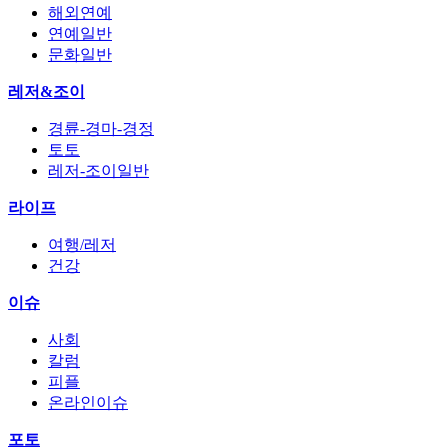
해외연예
연예일반
문화일반
레저&조이
경륜-경마-경정
토토
레저-조이일반
라이프
여행/레저
건강
이슈
사회
칼럼
피플
온라인이슈
포토