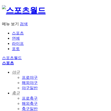
메뉴 보기
검색
스포츠
연예
라이프
포토
스포츠월드
스포츠
야구
프로야구
해외야구
야구일반
축구
프로축구
해외축구
축구일반