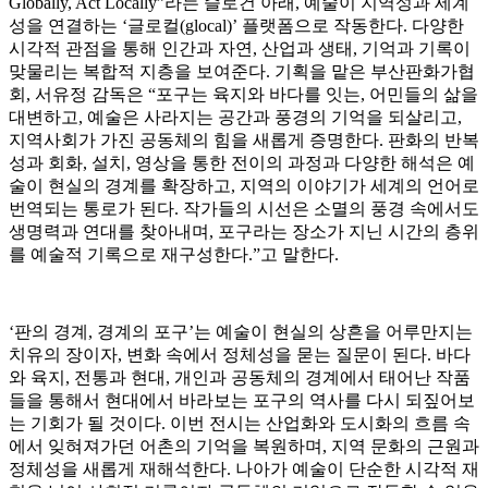
Globally, Act Locally”라는 슬로건 아래, 예술이 지역성과 세계
성을 연결하는 ‘글로컬(glocal)’ 플랫폼으로 작동한다. 다양한
시각적 관점을 통해 인간과 자연, 산업과 생태, 기억과 기록이
맞물리는 복합적 지층을 보여준다. 기획을 맡은 부산판화가협
회, 서유정 감독은 “포구는 육지와 바다를 잇는, 어민들의 삶을
대변하고, 예술은 사라지는 공간과 풍경의 기억을 되살리고,
지역사회가 가진 공동체의 힘을 새롭게 증명한다. 판화의 반복
성과 회화, 설치, 영상을 통한 전이의 과정과 다양한 해석은 예
술이 현실의 경계를 확장하고, 지역의 이야기가 세계의 언어로
번역되는 통로가 된다. 작가들의 시선은 소멸의 풍경 속에서도
생명력과 연대를 찾아내며, 포구라는 장소가 지닌 시간의 층위
를 예술적 기록으로 재구성한다.”고 말한다.
‘판의 경계, 경계의 포구’는 예술이 현실의 상흔을 어루만지는
치유의 장이자, 변화 속에서 정체성을 묻는 질문이 된다. 바다
와 육지, 전통과 현대, 개인과 공동체의 경계에서 태어난 작품
들을 통해서 현대에서 바라보는 포구의 역사를 다시 되짚어보
는 기회가 될 것이다. 이번 전시는 산업화와 도시화의 흐름 속
에서 잊혀져가던 어촌의 기억을 복원하며, 지역 문화의 근원과
정체성을 새롭게 재해석한다. 나아가 예술이 단순한 시각적 재