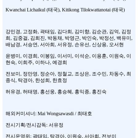
Kwanchai Lichaikul (태국), Kitikong Tilokwattanotai (태국)
강민경, 고정화, 곽태임, 김다희, 김미향, 김순관, 김억, 김정
희, 김중걸, 김희진, 박동채, 박영근, 박인숙, 박정선, 백유미,
배남경, 서승연, 서아희, 서유정, 손유선, 신상용, 오서현
윤병미, 이경희, 이봉임, 이서미, 이석순, 이용훈, 이원숙, 이
현숙, 이희주, 이하나, 예경희
전보미, 정만영, 정순아, 정철교, 조상은, 조수민, 차동수, 최
종식, 탁경아, 한성희, 한효정
허유경, 허태명, 홍선웅, 홍승혜, 홍익종, 홍진숙
해외커미셔너: Mai Wongsawasdi / 최태호
전시기획/전시감독: 서유정
전시운영위: 곽태임, 탁경아, 이원숙, 서아희, 전보미