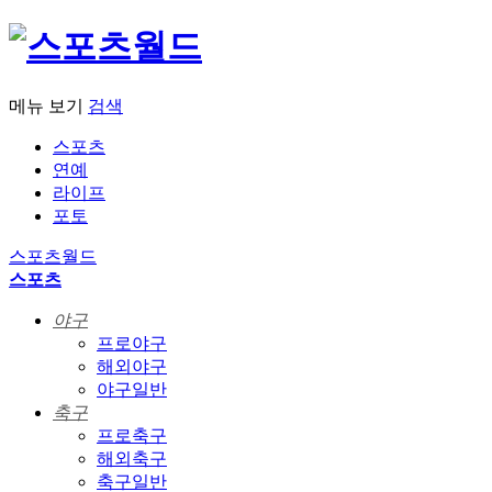
메뉴 보기
검색
스포츠
연예
라이프
포토
스포츠월드
스포츠
야구
프로야구
해외야구
야구일반
축구
프로축구
해외축구
축구일반