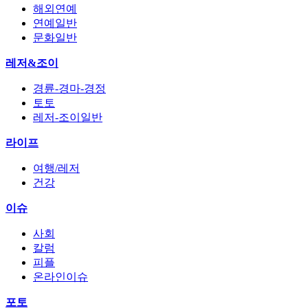
해외연예
연예일반
문화일반
레저&조이
경륜-경마-경정
토토
레저-조이일반
라이프
여행/레저
건강
이슈
사회
칼럼
피플
온라인이슈
포토