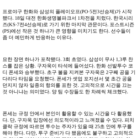
프로야구 한화와 삼성의 플레이오프(PO·5전3선승제)가 시작
됐다. 18일 대전 한화생명볼파크서 1차전을 치렀다. 한국시리
즈(KS·7전4선승제)로 가기 위한 마지막 관문이다. 포스트시즌
(PS)에선 작은 것 하나가 큰 영향을 미치기도 한다. 선수들이
좀 더 예민하게 반응하는 이유다.
묘한 장면 하나가 포착됐다. 3회 초였다. 삼성이 무사 1,3루 찬
스를 잡은 상황. 구자욱이 타석에 들어섰다. 한화 선발투수 코
디 폰세와 승부했다. 초구 볼을 지켜본 구자욱은 2구째 공을 기
다리다 타임을 요청했다. 폰세가 셋업 포지션서 몇 초간 공을
던지지 않자 일종의 항의를 표한 것. 고의적으로 시간을 끄는
것 아니냐는 의미였다. 양 팀 수장들도 한 차례씩 체크했다.
폰세는 규정 안에서 본인이 활용할 수 있는 시간을 다 활용했
다. 단, 구자욱 입장에선 의도적이라고 느껴졌을 수 있다. 피치
클락 규정에 따르면 투수는 주자가 있을 때 25초 안에 투구를
해야 한다. 다만, 투구 준비가 다 됐음에도 불구하고 고의적으