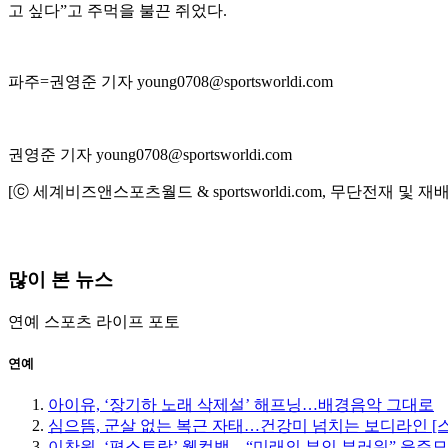
고 싶다”고 주먹을 불끈 쥐었다.
파주=권영준 기자 young0708@sportsworldi.com
권영준 기자 young0708@sportsworldi.com
[ⓒ 세계비즈앤스포츠월드 & sportsworldi.com, 무단전재 및 재
많이 본 뉴스
연예
스포츠
라이프
포토
연예
아이유, ‘장기하 노래 삭제설’ 해프닝…배경음악 그대로
심으뜸, 군살 없는 복근 자태…건강미 넘치는 보디라인 [
이찬원, ‘편스토랑’ 웰컴백…“미래의 부인 부러워” 윤주