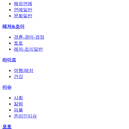
해외연예
연예일반
문화일반
레저&조이
경륜-경마-경정
토토
레저-조이일반
라이프
여행/레저
건강
이슈
사회
칼럼
피플
온라인이슈
포토