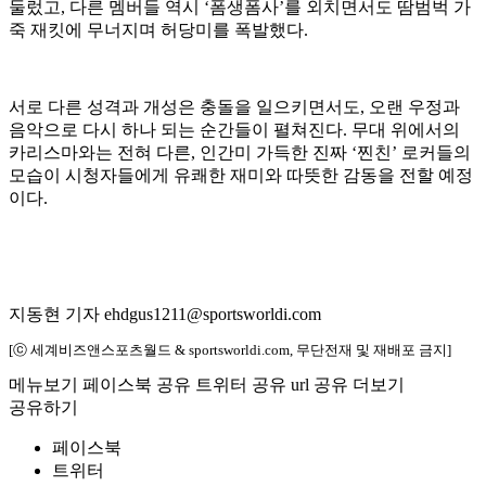
둘렀고, 다른 멤버들 역시 ‘폼생폼사’를 외치면서도 땀범벅 가
죽 재킷에 무너지며 허당미를 폭발했다.
서로 다른 성격과 개성은 충돌을 일으키면서도, 오랜 우정과
음악으로 다시 하나 되는 순간들이 펼쳐진다. 무대 위에서의
카리스마와는 전혀 다른, 인간미 가득한 진짜 ‘찐친’ 로커들의
모습이 시청자들에게 유쾌한 재미와 따뜻한 감동을 전할 예정
이다.
지동현 기자 ehdgus1211@sportsworldi.com
[ⓒ 세계비즈앤스포츠월드 & sportsworldi.com, 무단전재 및 재배포 금지]
메뉴보기
페이스북 공유
트위터 공유
url 공유
더보기
공유하기
페이스북
트위터