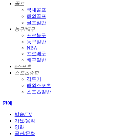
골프
국내골프
해외골프
골프일반
농구/배구
프로농구
농구일반
NBA
프로배구
배구일반
e스포츠
스포츠종합
격투기
해외스포츠
스포츠일반
연예
방송/TV
가요/음악
영화
공연/문화