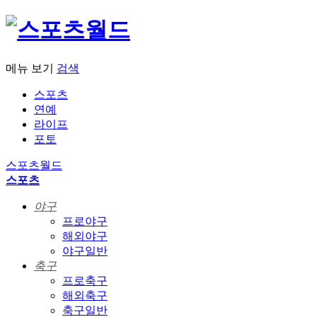
메뉴 보기
검색
스포츠
연예
라이프
포토
스포츠월드
스포츠
야구
프로야구
해외야구
야구일반
축구
프로축구
해외축구
축구일반