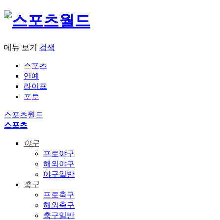
메뉴 보기
검색
스포츠
연예
라이프
포토
스포츠월드
스포츠
야구
프로야구
해외야구
야구일반
축구
프로축구
해외축구
축구일반