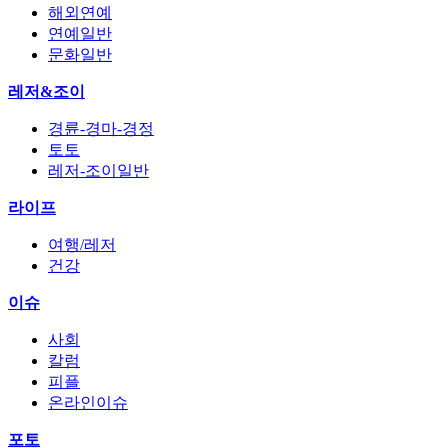
해외연예
연예일반
문화일반
레저&조이
경륜-경마-경정
토토
레저-조이일반
라이프
여행/레저
건강
이슈
사회
칼럼
피플
온라인이슈
포토