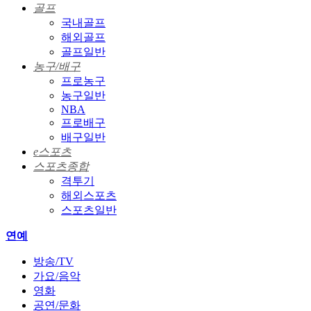
골프
국내골프
해외골프
골프일반
농구/배구
프로농구
농구일반
NBA
프로배구
배구일반
e스포츠
스포츠종합
격투기
해외스포츠
스포츠일반
연예
방송/TV
가요/음악
영화
공연/문화