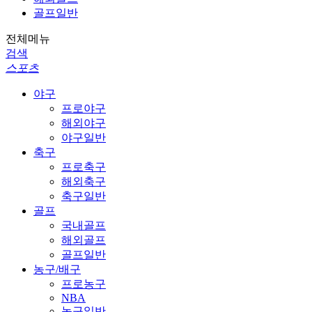
골프일반
전체메뉴
검색
스포츠
야구
프로야구
해외야구
야구일반
축구
프로축구
해외축구
축구일반
골프
국내골프
해외골프
골프일반
농구/배구
프로농구
NBA
농구일반