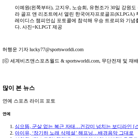
이예원(왼쪽부터), 고지우, 노승희, 유현조가 30일 강원
라 골프 앤 리조트에서 열린 한국여자프로골프(KLPGA)
레이디스 챔피언십 포토콜에 참석해 우승 트로피와 기념
다. 사진=KLPGT 제공
허행운 기자 lucky77@sportsworldi.com
[ⓒ 세계비즈앤스포츠월드 & sportsworldi.com, 무단전재 및 재
많이 본 뉴스
연예
스포츠
라이프
포토
연예
심으뜸, 군살 없는 복근 자태…건강미 넘치는 보디라인 [
아이유, ‘장기하 노래 삭제설’ 해프닝…배경음악 그대로