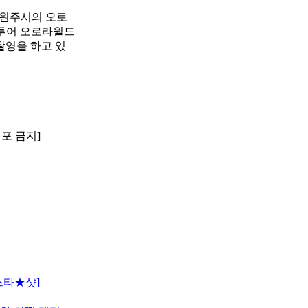
도 원주시의 오로
 투어 오로라월드
촬영을 하고 있
배포 금지]
스타★샷]