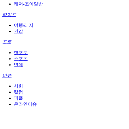
레저-조이일반
라이프
여행/레저
건강
포토
핫포토
스포츠
연예
이슈
사회
칼럼
피플
온라인이슈