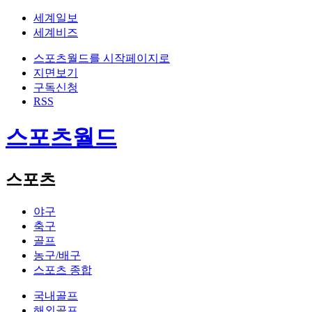
세계일보
세계비즈
스포츠월드를 시작페이지로
지면보기
구독신청
RSS
스포츠월드
스포츠
야구
축구
골프
농구/배구
스포츠 종합
국내골프
해외골프