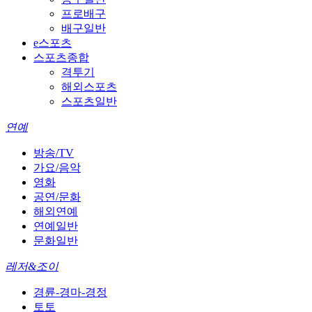
프로배구
배구일반
e스포츠
스포츠종합
격투기
해외스포츠
스포츠일반
연예
방송/TV
가요/음악
영화
공연/문화
해외연예
연예일반
문화일반
레저&조이
경륜-경마-경정
토토