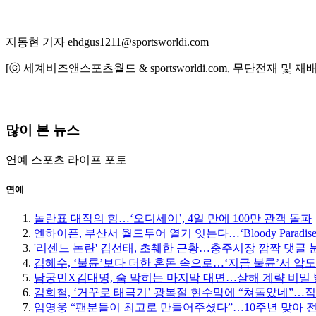
지동현 기자 ehdgus1211@sportsworldi.com
[ⓒ 세계비즈앤스포츠월드 & sportsworldi.com, 무단전재 및 재
많이 본 뉴스
연예
스포츠
라이프
포토
연예
놀란표 대작의 힘…‘오디세이’, 4일 만에 100만 관객 돌파
엔하이픈, 부산서 월드투어 열기 잇는다…‘Bloody Paradise
'리센느 논란' 김선태, 초췌한 근황…충주시장 깜짝 댓글 
김혜수, ‘불륜’보다 더한 혼돈 속으로…‘지금 불륜’서 압
남궁민X김대명, 숨 막히는 마지막 대면…살해 계략 비밀
김희철, ‘거꾸로 태극기’ 광복절 현수막에 “쳐돌았네”…
임영웅 “팬분들이 최고로 만들어주셨다”…10주년 맞아 