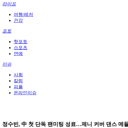
라이프
여행/레저
건강
포토
핫포토
스포츠
연예
이슈
사회
칼럼
피플
온라인이슈
정수빈, 中 첫 단독 팬미팅 성료…제니 커버 댄스 메들