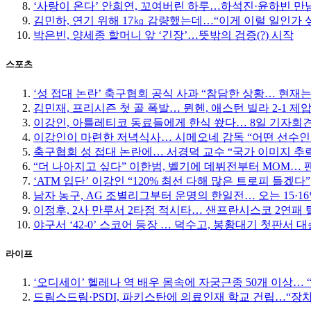
‘사랑이 온다’ 안희연, 꼬여버린 하루…하석진·윤하빈 만남
김민하, 연기 위해 17㎏ 감량했는데…“이게 이럴 일인가 
박은빈, 양세종 할머니 앞 ‘긴장’…뜻밖의 검증(?) 시작
스포츠
‘성 접대 논란’ 축구협회 공식 사과 “참담한 상황… 현재
김민재, 프리시즌 첫 골 폭발… 뮌헨, 애스턴 빌라 2-1 제
이강인, 아틀레티코 동료들에게 한식 쐈다… 8일 기자회
이강인이 마련한 저녁식사… 시메오네 감독 “어떤 선수인
축구협회 성 접대 논란에… 서경덕 교수 “국가 이미지 추
“더 나아지고 싶다” 이한범, 벨기에 데뷔전부터 MOM… 팬들
‘ATM 입단’ 이강인 “120% 최선 다해 많은 트로피 들겠다”
남자 농구, AG 조별리그부터 운명의 한일전… 오는 15·
이정후, 2사 만루서 2타점 적시타… 샌프란시스코 2연패 
야구서 ‘42-0’ 스코어 등장 … 덕수고, 봉황대기 첫판서 대
라이프
‘오디세이’ 헬레나 역 배우 몸속에 자궁근종 50개 이상…
드림스드림·PSDI, 파키스탄에 의료인재 학교 건립…“장