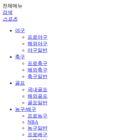
전체메뉴
검색
스포츠
야구
프로야구
해외야구
야구일반
축구
프로축구
해외축구
축구일반
골프
국내골프
해외골프
골프일반
농구/배구
프로농구
NBA
농구일반
프로배구