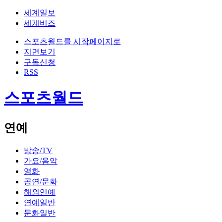
세계일보
세계비즈
스포츠월드를 시작페이지로
지면보기
구독신청
RSS
스포츠월드
연예
방송/TV
가요/음악
영화
공연/문화
해외연예
연예일반
문화일반