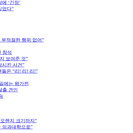
에 ‘긴장’
싶었다”
는 부적절한 행위 없어”
압
견 참석
지 보여준 것”
락시킨 사건”
은 “리! 리! 리!”
16일에는 평가전
탈출 견인
승
 “오렌지 크기까지”
차 의과대학으로”