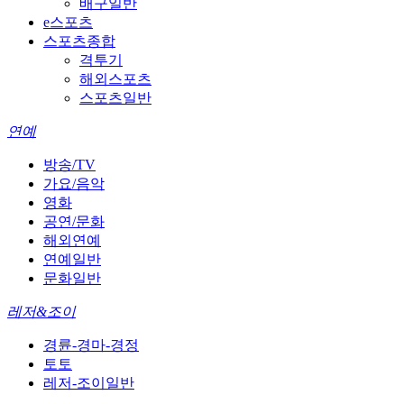
배구일반
e스포츠
스포츠종합
격투기
해외스포츠
스포츠일반
연예
방송/TV
가요/음악
영화
공연/문화
해외연예
연예일반
문화일반
레저&조이
경륜-경마-경정
토토
레저-조이일반