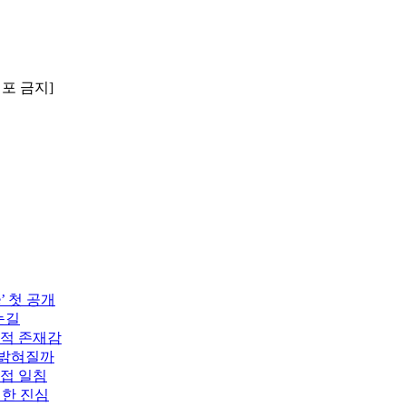
배포 금지]
’ 첫 공개
눈길
도적 존재감
 밝혀질까
직접 일침
전한 진심