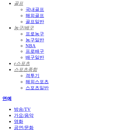
골프
국내골프
해외골프
골프일반
농구/배구
프로농구
농구일반
NBA
프로배구
배구일반
e스포츠
스포츠종합
격투기
해외스포츠
스포츠일반
연예
방송/TV
가요/음악
영화
공연/문화