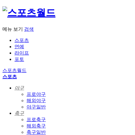
메뉴 보기
검색
스포츠
연예
라이프
포토
스포츠월드
스포츠
야구
프로야구
해외야구
야구일반
축구
프로축구
해외축구
축구일반