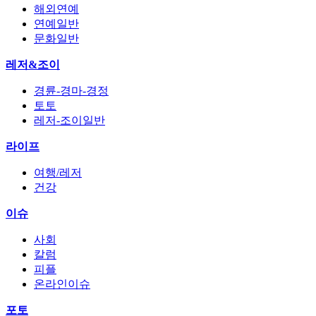
해외연예
연예일반
문화일반
레저&조이
경륜-경마-경정
토토
레저-조이일반
라이프
여행/레저
건강
이슈
사회
칼럼
피플
온라인이슈
포토