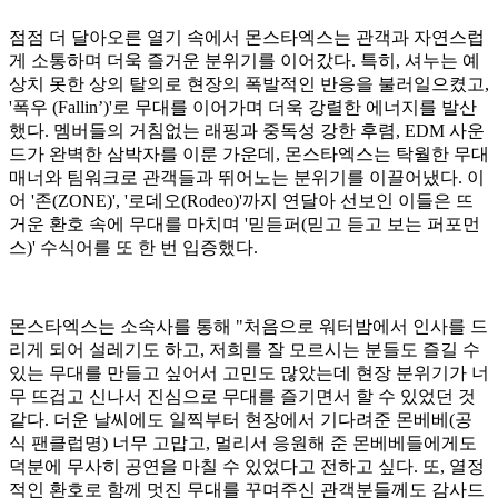
점점 더 달아오른 열기 속에서 몬스타엑스는 관객과 자연스럽
게 소통하며 더욱 즐거운 분위기를 이어갔다. 특히, 셔누는 예
상치 못한 상의 탈의로 현장의 폭발적인 반응을 불러일으켰고,
'폭우 (Fallin’)'로 무대를 이어가며 더욱 강렬한 에너지를 발산
했다. 멤버들의 거침없는 래핑과 중독성 강한 후렴, EDM 사운
드가 완벽한 삼박자를 이룬 가운데, 몬스타엑스는 탁월한 무대
매너와 팀워크로 관객들과 뛰어노는 분위기를 이끌어냈다. 이
어 '존(ZONE)', '로데오(Rodeo)'까지 연달아 선보인 이들은 뜨
거운 환호 속에 무대를 마치며 '믿듣퍼(믿고 듣고 보는 퍼포먼
스)' 수식어를 또 한 번 입증했다.
몬스타엑스는 소속사를 통해 "처음으로 워터밤에서 인사를 드
리게 되어 설레기도 하고, 저희를 잘 모르시는 분들도 즐길 수
있는 무대를 만들고 싶어서 고민도 많았는데 현장 분위기가 너
무 뜨겁고 신나서 진심으로 무대를 즐기면서 할 수 있었던 것
같다. 더운 날씨에도 일찍부터 현장에서 기다려준 몬베베(공
식 팬클럽명) 너무 고맙고, 멀리서 응원해 준 몬베베들에게도
덕분에 무사히 공연을 마칠 수 있었다고 전하고 싶다. 또, 열정
적인 환호로 함께 멋진 무대를 꾸며주신 관객분들께도 감사드