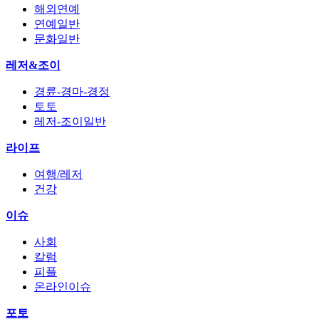
해외연예
연예일반
문화일반
레저&조이
경륜-경마-경정
토토
레저-조이일반
라이프
여행/레저
건강
이슈
사회
칼럼
피플
온라인이슈
포토