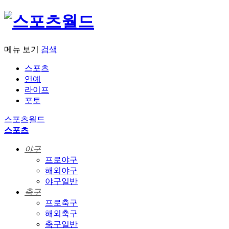
메뉴 보기
검색
스포츠
연예
라이프
포토
스포츠월드
스포츠
야구
프로야구
해외야구
야구일반
축구
프로축구
해외축구
축구일반