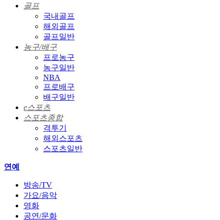
골프
국내골프
해외골프
골프일반
농구/배구
프로농구
농구일반
NBA
프로배구
배구일반
e스포츠
스포츠종합
격투기
해외스포츠
스포츠일반
연예
방송/TV
가요/음악
영화
공연/문화