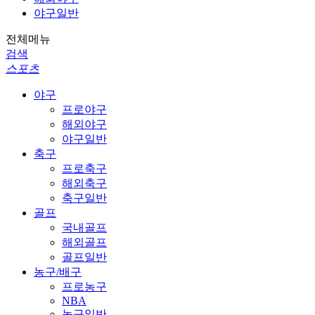
야구일반
전체메뉴
검색
스포츠
야구
프로야구
해외야구
야구일반
축구
프로축구
해외축구
축구일반
골프
국내골프
해외골프
골프일반
농구/배구
프로농구
NBA
농구일반