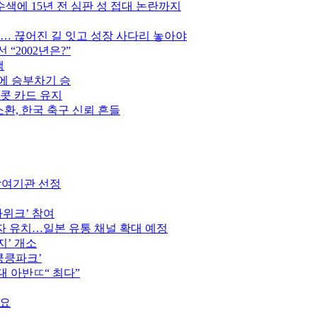
색에 15년 전 심판 성 접대 논란까지
만… 끊어진 길 잇고 성장 사다리 놓아야
“2002년은?”
색
스에 승부차기 승
이콧 카드 유지
소환, 한국 축구 신뢰 흔들
참여기관 선정
가위크’ 참여
 유치…일본 유통 채널 확대 예정
지’ 개소
킁킁파크’
역대 아반ㄸ“ 최다”
중요