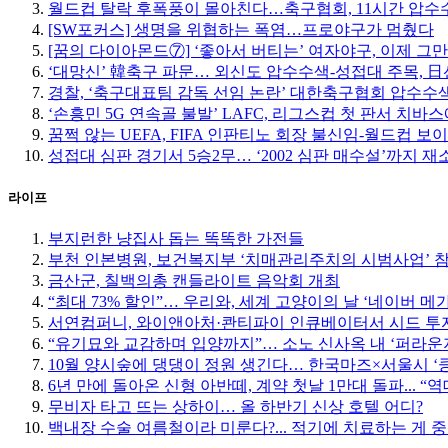
월드컵 탈락 후폭풍이 몰아친다…축구협회, 11시간 압수수
[SW포커스] 생명을 위협하는 폭염…프로야구가 멈췄다
[꿈의 다이아몬드⑦] ‘좋아서 버티는’ 여자야구, 이제 그
‘대망신’ 韓축구 파문… 외신도 압수수색-성접대 주목, 日선 
경찰, ‘축구대표팀 감독 선임 논란’ 대한축구협회 압수수
‘손흥민 5G 연속골 불발’ LAFC, 리그스컵 첫 판서 치바
꿈쩍 않는 UEFA, FIFA 인판티노 회장 불신임-월드컵 보
성접대 심판 경기서 5승2무… ‘2002 심판 매수설’까지 재
라이프
부지런한 냥집사 돕는 똑똑한 가전들
부천 인본병원, 보건복지부 ‘치매관리주치의 시범사업’ 
금산군, 칠백의총 캔들라이트 음악회 개최
“최대 73% 할인”… 우리와, 세계 고양이의 날 ‘네이버 메
서연컴퍼니, 와이앤아처·콴티파이 인큐베이터서 시드 투자
“유기묘와 교감하며 입양까지”… 소노 신사옥 내 ‘퍼라운
10월 양시숲에 댕댕이 정원 생긴다… 한국마즈×서울시 ‘
6년 만에 돌아온 신형 아반떼, 계약 첫날 1만대 돌파... “
무비자 타고 뜨는 상하이… 올 하반기 신상 호텔 어디?
백내장 수술 여름철이라 미룬다?... 적기에 치료하는 게 