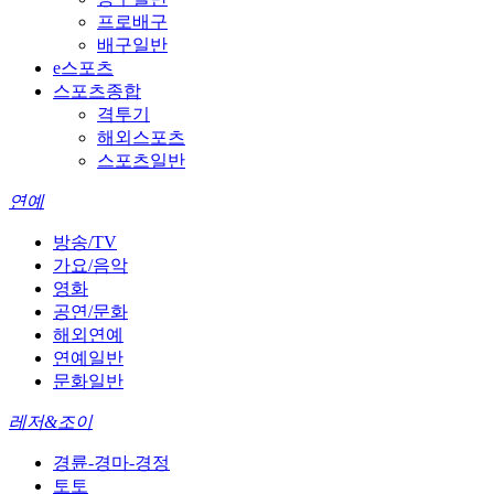
프로배구
배구일반
e스포츠
스포츠종합
격투기
해외스포츠
스포츠일반
연예
방송/TV
가요/음악
영화
공연/문화
해외연예
연예일반
문화일반
레저&조이
경륜-경마-경정
토토