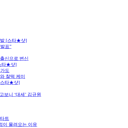
발 [스타★샷]
 발표”
 출신으로 변신
스타★샷]
행가도
모와 찰떡 케미
[스타★샷]
고보니 ‘대세’ 김규원
스타트
클럽이 몰려오는 이유