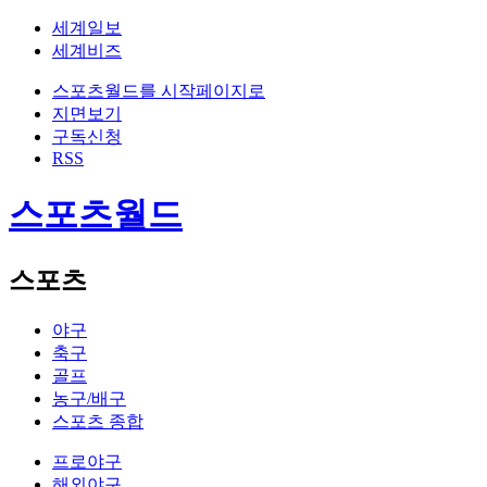
세계일보
세계비즈
스포츠월드를 시작페이지로
지면보기
구독신청
RSS
스포츠월드
스포츠
야구
축구
골프
농구/배구
스포츠 종합
프로야구
해외야구