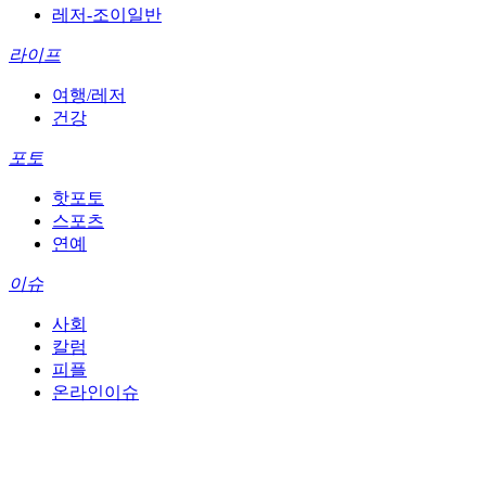
레저-조이일반
라이프
여행/레저
건강
포토
핫포토
스포츠
연예
이슈
사회
칼럼
피플
온라인이슈