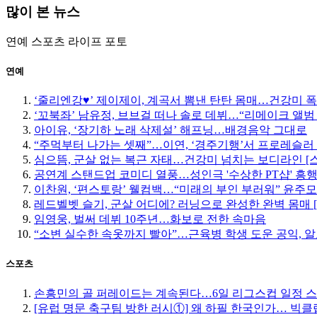
많이 본 뉴스
연예
스포츠
라이프
포토
연예
‘줄리엔강♥’ 제이제이, 계곡서 뽐낸 탄탄 몸매…건강미 폭
‘꼬북좌’ 남유정, 브브걸 떠나 솔로 데뷔…“리메이크 앨범
아이유, ‘장기하 노래 삭제설’ 해프닝…배경음악 그대로
“주먹부터 나가는 셋째”…이연, ‘경주기행’서 프로레슬러
심으뜸, 군살 없는 복근 자태…건강미 넘치는 보디라인 [
공연계 스탠드업 코미디 열풍…성인극 '수상한 PT샵' 흥
이찬원, ‘편스토랑’ 웰컴백…“미래의 부인 부러워” 윤주
레드벨벳 슬기, 군살 어디에? 러닝으로 완성한 완벽 몸매 
임영웅, 벌써 데뷔 10주년…화보로 전한 속마음
“소변 실수한 속옷까지 빨아”…근육병 학생 도운 공익, 알
스포츠
손흥민의 골 퍼레이드는 계속된다…6일 리그스컵 일정 
[유럽 명문 축구팀 방한 러시①] 왜 하필 한국인가… 빅