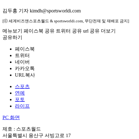
김두홍 기자 kimdh@sportsworldi.com
[ⓒ 세계비즈앤스포츠월드 & sportsworldi.com, 무단전재 및 재배포 금지]
메뉴보기
페이스북 공유
트위터 공유
url 공유
더보기
공유하기
페이스북
트위터
네이버
카카오톡
URL복사
스포츠
연예
포토
라이프
PC 화면
제호 : 스포츠월드
서울특별시 용산구 서빙고로 17