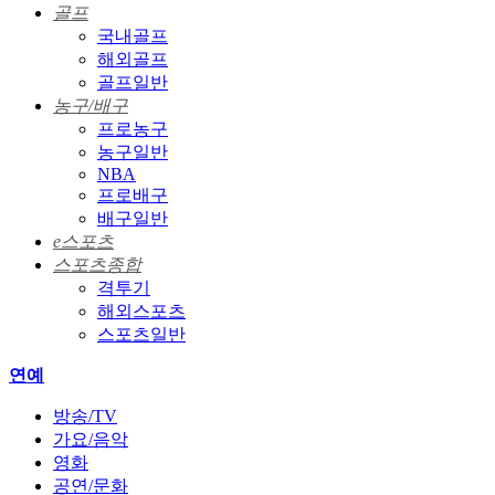
골프
국내골프
해외골프
골프일반
농구/배구
프로농구
농구일반
NBA
프로배구
배구일반
e스포츠
스포츠종합
격투기
해외스포츠
스포츠일반
연예
방송/TV
가요/음악
영화
공연/문화