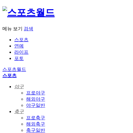
메뉴 보기
검색
스포츠
연예
라이프
포토
스포츠월드
스포츠
야구
프로야구
해외야구
야구일반
축구
프로축구
해외축구
축구일반