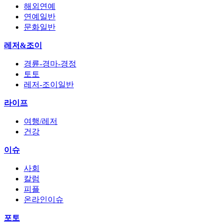
해외연예
연예일반
문화일반
레저&조이
경륜-경마-경정
토토
레저-조이일반
라이프
여행/레저
건강
이슈
사회
칼럼
피플
온라인이슈
포토