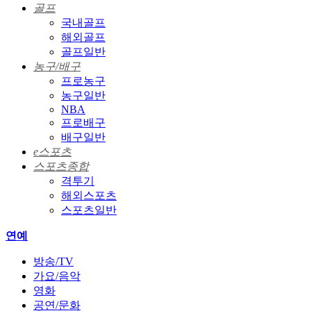
골프
국내골프
해외골프
골프일반
농구/배구
프로농구
농구일반
NBA
프로배구
배구일반
e스포츠
스포츠종합
격투기
해외스포츠
스포츠일반
연예
방송/TV
가요/음악
영화
공연/문화