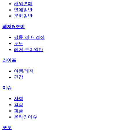
해외연예
연예일반
문화일반
레저&조이
경륜-경마-경정
토토
레저-조이일반
라이프
여행/레저
건강
이슈
사회
칼럼
피플
온라인이슈
포토