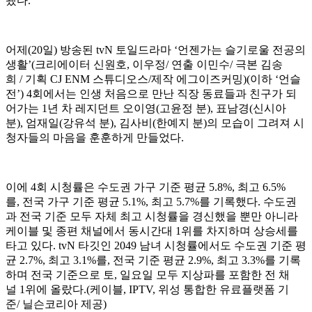
됐다.
어제(20일) 방송된 tvN 토일드라마 ‘언젠가는 슬기로울 전공의
생활’(크리에이터 신원호, 이우정/ 연출 이민수/ 극본 김송
희 / 기획 CJ ENM 스튜디오스/제작 에그이즈커밍)(이하 ‘언슬
전’) 4회에서는 인생 처음으로 만난 직장 동료들과 친구가 되
어가는 1년 차 레지던트 오이영(고윤정 분), 표남경(신시아
분), 엄재일(강유석 분), 김사비(한예지 분)의 모습이 그려져 시
청자들의 마음을 훈훈하게 만들었다.
이에 4회 시청률은 수도권 가구 기준 평균 5.8%, 최고 6.5%
를, 전국 가구 기준 평균 5.1%, 최고 5.7%를 기록했다. 수도권
과 전국 기준 모두 자체 최고 시청률을 경신했을 뿐만 아니라
케이블 및 종편 채널에서 동시간대 1위를 차지하며 상승세를
타고 있다. tvN 타깃인 2049 남녀 시청률에서도 수도권 기준 평
균 2.7%, 최고 3.1%를, 전국 기준 평균 2.9%, 최고 3.3%를 기록
하며 전국 기준으로 토, 일요일 모두 지상파를 포함한 전 채
널 1위에 올랐다.(케이블, IPTV, 위성 통합한 유료플랫폼 기
준/ 닐슨코리아 제공)