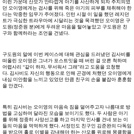
이런 가운데 산모가 안타깝게 아기를 사산하게 되자 주치의였
던 오이영에게는 검사를 위해 죽은 아기의 피부를 채취해야 한
다는 막중한 임무가 주어졌다. 인턴 시절 이 일을 했던 레지던
트가 극심한 트라우마에 시달리는 것을 목격했던 오이영은 구
도원(정준원 분)에게 두려운 마음을 털어놓았고 구도원은 친
구와 함께하라는 조언을 건넸다.
구도원의 말에 이번 케이스에 대해 관심을 드러냈던 김사비를
떠올린 오이영은 그녀가 포스트잇을 떼 버린 걸 모른 척하며
어렵사리 “같이 하자, 무서워서 그래”라고 도움을 요청했
다. 김사비도 자신의 행동으로 인해 곤경에 처했던 오이영에게
내심 미안함을 느끼고 있었던 만큼 친구의 손을 붙잡아 훈훈함
을 안겼다.
특히 김사비는 오이영의 마음속 짐을 덜어주고자 나름대로 방
법을 고심하며 달라진 모습을 보이기도 했다. 두 사람은 아기
를 위해 정중히 사망선고를 하고 마지막 인사를 건네 보는 이
들의 마음을 먹먹하게 했다. 서정민도 친구인 김준완의 다독임
을 받으며 홀로 이별을 감내해야 하는 산모를 위로해 뭉클함을