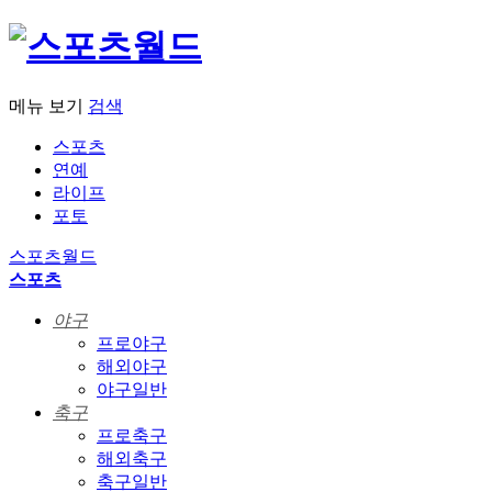
메뉴 보기
검색
스포츠
연예
라이프
포토
스포츠월드
스포츠
야구
프로야구
해외야구
야구일반
축구
프로축구
해외축구
축구일반