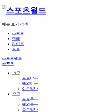
메뉴 보기
검색
스포츠
연예
라이프
포토
스포츠월드
스포츠
야구
프로야구
해외야구
야구일반
축구
프로축구
해외축구
축구일반