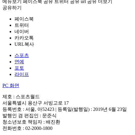
메뉴보기
페이스북 공유
트위터 공유
url 공유
더보기
공유하기
페이스북
트위터
네이버
카카오톡
URL복사
스포츠
연예
포토
라이프
PC 화면
제호 : 스포츠월드
서울특별시 용산구 서빙고로 17
등록번호 : 서울, 아52423 | 등록일(발행일) : 2019년 6월 23일
발행인 겸 편집인 : 문준식
청소년보호 책임자 : 배진환
전화번호 : 02-2000-1800