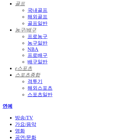
골프
국내골프
해외골프
골프일반
농구/배구
프로농구
농구일반
NBA
프로배구
배구일반
e스포츠
스포츠종합
격투기
해외스포츠
스포츠일반
연예
방송/TV
가요/음악
영화
공연/문화