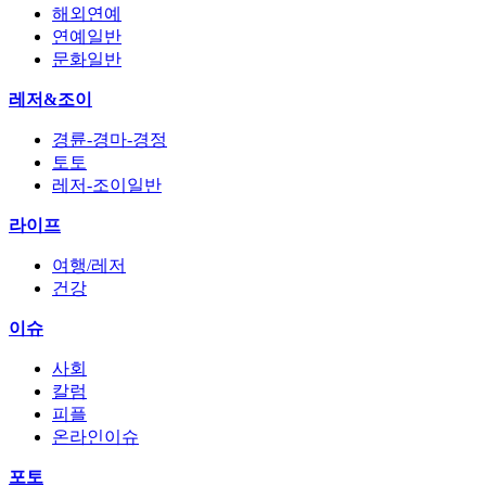
해외연예
연예일반
문화일반
레저&조이
경륜-경마-경정
토토
레저-조이일반
라이프
여행/레저
건강
이슈
사회
칼럼
피플
온라인이슈
포토