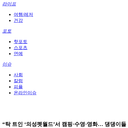
라이프
여행/레저
건강
포토
핫포토
스포츠
연예
이슈
사회
칼럼
피플
온라인이슈
“탁 트인 ‘의성펫월드’서 캠핑·수영·영화… 댕댕이들