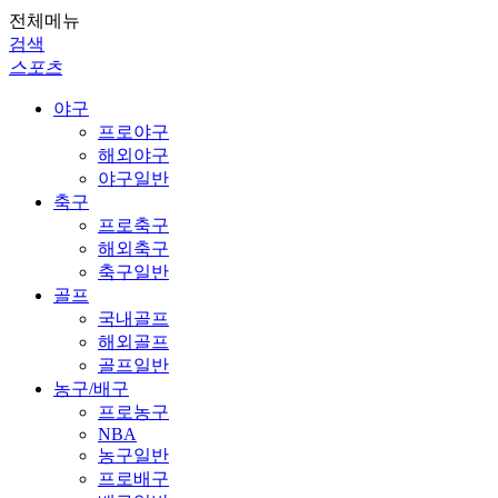
전체메뉴
검색
스포츠
야구
프로야구
해외야구
야구일반
축구
프로축구
해외축구
축구일반
골프
국내골프
해외골프
골프일반
농구/배구
프로농구
NBA
농구일반
프로배구