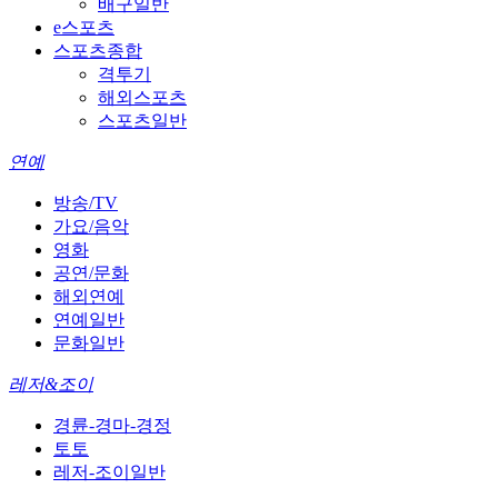
배구일반
e스포츠
스포츠종합
격투기
해외스포츠
스포츠일반
연예
방송/TV
가요/음악
영화
공연/문화
해외연예
연예일반
문화일반
레저&조이
경륜-경마-경정
토토
레저-조이일반