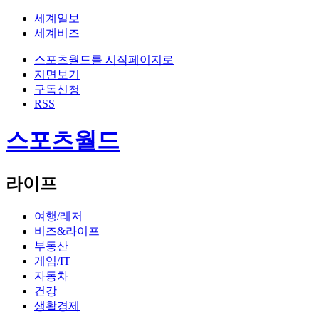
세계일보
세계비즈
스포츠월드를 시작페이지로
지면보기
구독신청
RSS
스포츠월드
라이프
여행/레저
비즈&라이프
부동산
게임/IT
자동차
건강
생활경제