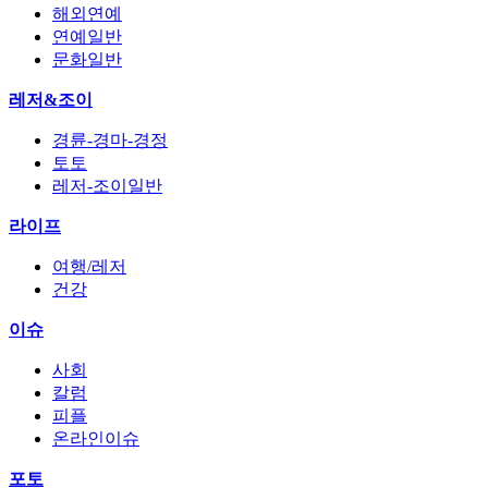
해외연예
연예일반
문화일반
레저&조이
경륜-경마-경정
토토
레저-조이일반
라이프
여행/레저
건강
이슈
사회
칼럼
피플
온라인이슈
포토