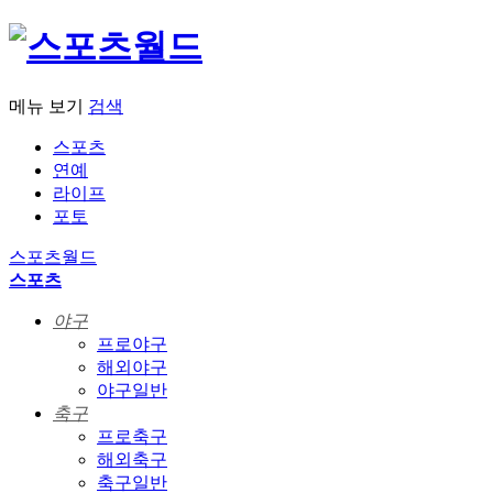
메뉴 보기
검색
스포츠
연예
라이프
포토
스포츠월드
스포츠
야구
프로야구
해외야구
야구일반
축구
프로축구
해외축구
축구일반