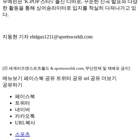
우예린은 'K-POP 스타5' 출신 디바로, 꾸준한 신곡 발표와 다양
한 활동을 통해 싱어송라이터로 입지를 착실히 다져나가고 있
다.
지동현 기자 ehdgus1211@sportsworldi.com
[ⓒ 세계비즈앤스포츠월드 & sportsworldi.com, 무단전재 및 재배포 금지]
메뉴보기
페이스북 공유
트위터 공유
url 공유
더보기
공유하기
페이스북
트위터
네이버
카카오톡
URL복사
스포츠