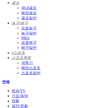
골프
국내골프
해외골프
골프일반
농구/배구
프로농구
농구일반
NBA
프로배구
배구일반
e스포츠
스포츠종합
격투기
해외스포츠
스포츠일반
연예
방송/TV
가요/음악
영화
공연/문화