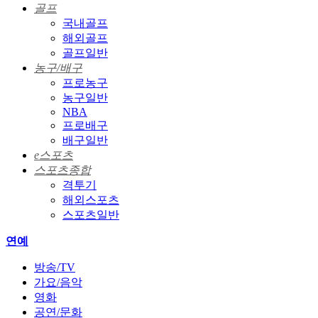
골프
국내골프
해외골프
골프일반
농구/배구
프로농구
농구일반
NBA
프로배구
배구일반
e스포츠
스포츠종합
격투기
해외스포츠
스포츠일반
연예
방송/TV
가요/음악
영화
공연/문화