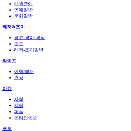
해외연예
연예일반
문화일반
레저&조이
경륜-경마-경정
토토
레저-조이일반
라이프
여행/레저
건강
이슈
사회
칼럼
피플
온라인이슈
포토