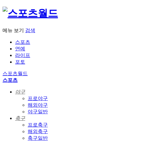
메뉴 보기
검색
스포츠
연예
라이프
포토
스포츠월드
스포츠
야구
프로야구
해외야구
야구일반
축구
프로축구
해외축구
축구일반