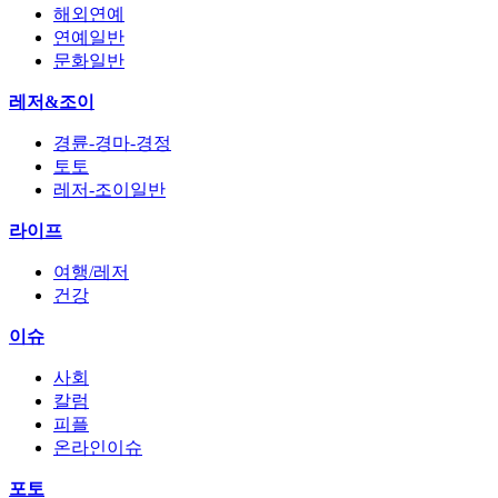
해외연예
연예일반
문화일반
레저&조이
경륜-경마-경정
토토
레저-조이일반
라이프
여행/레저
건강
이슈
사회
칼럼
피플
온라인이슈
포토