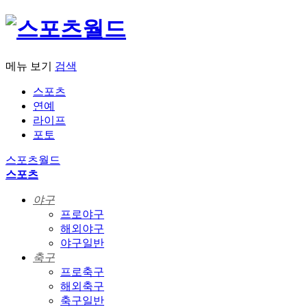
메뉴 보기
검색
스포츠
연예
라이프
포토
스포츠월드
스포츠
야구
프로야구
해외야구
야구일반
축구
프로축구
해외축구
축구일반