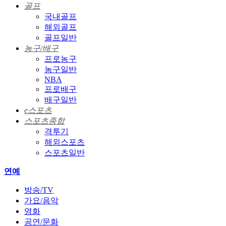
골프
국내골프
해외골프
골프일반
농구/배구
프로농구
농구일반
NBA
프로배구
배구일반
e스포츠
스포츠종합
격투기
해외스포츠
스포츠일반
연예
방송/TV
가요/음악
영화
공연/문화