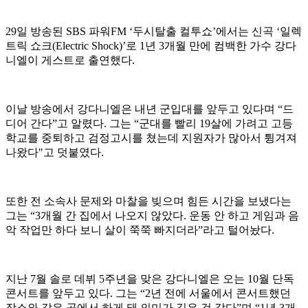
29일 방송된 SBS 파워FM ‘두시탈출 컬투쇼’에서는 신곡 ‘일렉
트릭 쇼크(Electric Shock)’로 1년 3개월 만에 컴백한 가수 강다
니엘이 게스트로 출연했다.
이날 방송에서 강다니엘은 내년 군입대를 앞두고 있다며 “드
디어 간다”고 알렸다. 그는 “군대를 빨리 19살에 가려고 고등
학교를 중퇴하고 검정고시를 쳤는데 지원자가 많아서 튕겨져
나왔다"고 덧붙였다.
또한 전 소속사 문제와 마찰을 빚으며 힘든 시간을 보냈다는
그는 “3개월 간 집에서 나오지 않았다. 운동 안 하고 게임과 음
악 작업만 하다 보니 살이 쭉쭉 빠지더라”라고 털어놨다.
지난 7월 솔로 데뷔 5주년을 맞은 강다니엘은 오는 10월 단독
콘서트를 앞두고 있다. 그는 “2년 전에 서울에서 콘서트했던
장소와 같은 곳에서 하게 돼 의미가 깊은 것 같다”며 “1년 3개