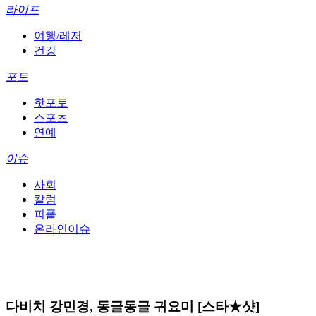
라이프
여행/레저
건강
포토
핫포토
스포츠
연예
이슈
사회
칼럼
피플
온라인이슈
다비치 강민경, 동글동글 귀요미 [스타★샷]