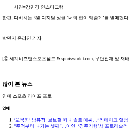
사진=강민경 인스타그램
한편, 다비치는 3월 디지털 싱글 ‘너의 편이 돼줄게’를 발매했다
박민지 온라인 기자
[ⓒ 세계비즈앤스포츠월드 & sportsworldi.com, 무단전재 및 재
많이 본 뉴스
연예
스포츠
라이프
포토
연예
‘꼬북좌’ 남유정, 브브걸 떠나 솔로 데뷔…“리메이크 앨범
“주먹부터 나가는 셋째”…이연, ‘경주기행’서 프로레슬러