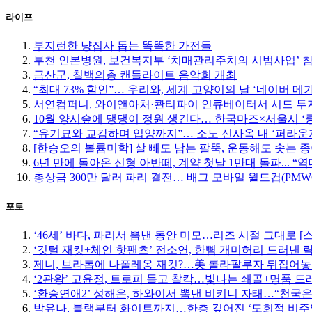
라이프
부지런한 냥집사 돕는 똑똑한 가전들
부천 인본병원, 보건복지부 ‘치매관리주치의 시범사업’ 
금산군, 칠백의총 캔들라이트 음악회 개최
“최대 73% 할인”… 우리와, 세계 고양이의 날 ‘네이버 메
서연컴퍼니, 와이앤아처·콴티파이 인큐베이터서 시드 투자
10월 양시숲에 댕댕이 정원 생긴다… 한국마즈×서울시 ‘
“유기묘와 교감하며 입양까지”… 소노 신사옥 내 ‘퍼라운
[한승오의 볼륨미학] 살 빼도 남는 팔뚝, 운동해도 솟는 
6년 만에 돌아온 신형 아반떼, 계약 첫날 1만대 돌파... “
총상금 300만 달러 파리 결전… 배그 모바일 월드컵(PMW
포토
‘46세’ 바다, 파리서 뽐낸 동안 미모…리즈 시절 그대로 [
‘깃털 재킷+체인 핫팬츠’ 전소연, 한뼘 개미허리 드러낸 락
제니, 브라톱에 나폴레옹 재킷?…美 롤라팔루자 뒤집어놓
‘2관왕’ 고윤정, 트로피 들고 찰칵…빛나는 쇄골+명품 드
‘환승연애2’ 성해은, 하와이서 뽐낸 비키니 자태…“천국은
박유나, 블랙부터 화이트까지…한층 깊어진 ‘도회적 비주