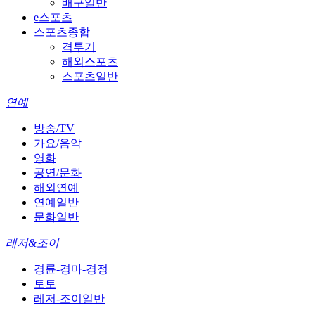
배구일반
e스포츠
스포츠종합
격투기
해외스포츠
스포츠일반
연예
방송/TV
가요/음악
영화
공연/문화
해외연예
연예일반
문화일반
레저&조이
경륜-경마-경정
토토
레저-조이일반