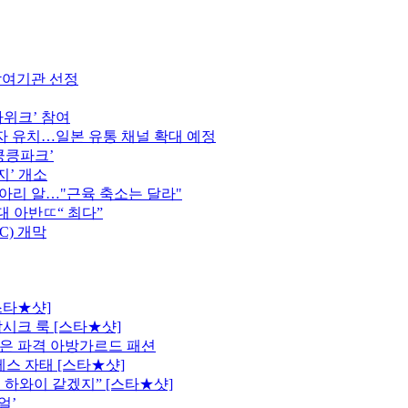
참여기관 선정
가위크’ 참여
 유치…일본 유통 채널 확대 예정
킁킁파크’
지’ 개소
종아리 알…"근육 축소는 달라"
역대 아반ㄸ“ 최다”
C) 개막
스타★샷]
시크 룩 [스타★샷]
은 파격 아방가르드 패션
레스 자태 [스타★샷]
 하와이 같겠지” [스타★샷]
얼’