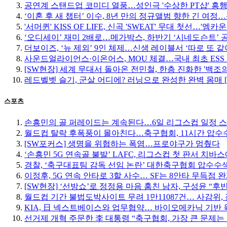
공연계 스탠드업 코미디 열풍…성인극 '수상한 PT샵' 흥
‘이혼 후 새 챕터’ 이수, 8년 만의 정규앨범 향한 긴 여
'서머퀸' KISS OF LIFE, 신곡 'SWEAT' 무대 첫선…'엠
‘오디세이’ 재미 2배로…메가박스, 하반기 ‘시네도슨트’ 
더보이즈, ‘뉴 제외’ 9인 체제…신생 레이블서 ‘따로 또 같
사운드얼라이언스·이온어스, MOU 체결…국내 최초 ESS
[SW현장] 세계 무대서 돌아온 전민철, 한층 진화한 '백조
레드벨벳 슬기, 군살 어디에? 러닝으로 완성한 완벽 몸매 
스포츠
손흥민의 골 퍼레이드는 계속된다…6일 리그스컵 일정 
월드컵 탈락 후폭풍이 몰아친다…축구협회, 11시간 압수수
[SW포커스] 생명을 위협하는 폭염…프로야구가 멈췄다
‘손흥민 5G 연속골 불발’ LAFC, 리그스컵 첫 판서 치바
경찰, ‘축구대표팀 감독 선임 논란’ 대한축구협회 압수수
이정후, 5G 연속 안타로 3할 사수… SF는 8안타 무득점 
[SW현장] ‘선방쇼’로 정정용 마음 훔친 남자, 구성윤 “
월드컵 기간 불법도박사이트 무려 1만11087건… 사감위, 
KIA, 日 넥스트베이스와 업무협약… 바이오메카닉 기반 
선거제 개혁 주문한 李 대통령 “축구협회, 가장 큰 문제는