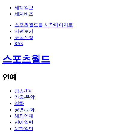
세계일보
세계비즈
스포츠월드를 시작페이지로
지면보기
구독신청
RSS
스포츠월드
연예
방송/TV
가요/음악
영화
공연/문화
해외연예
연예일반
문화일반