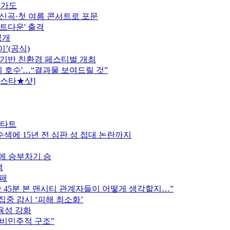
행가도
정…신곡·첫 여름 콘서트로 포문
카운트다운' 출격
공개
이’(공식)
 기반 친환경 페스티벌 개최
의 호수'…“결과물 보여드릴 것”
[스타★샷]
스타트
색에 15년 전 심판 성 접대 논란까지
스에 승부차기 승
색
완패
후반 45분 본 맨시티 관계자들이 어떻게 생각할지…”
집중 감시 ‘피해 최소화’
육성 강화
 비민주적 구조”