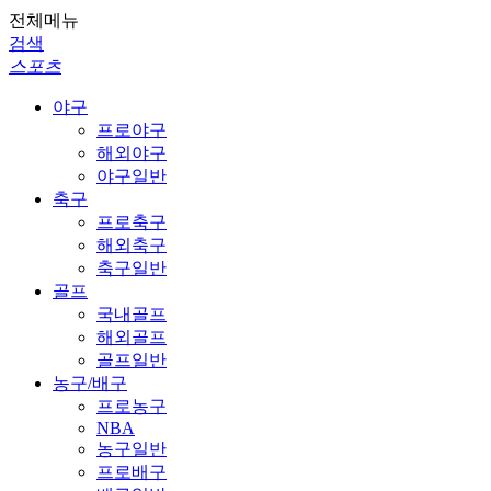
전체메뉴
검색
스포츠
야구
프로야구
해외야구
야구일반
축구
프로축구
해외축구
축구일반
골프
국내골프
해외골프
골프일반
농구/배구
프로농구
NBA
농구일반
프로배구