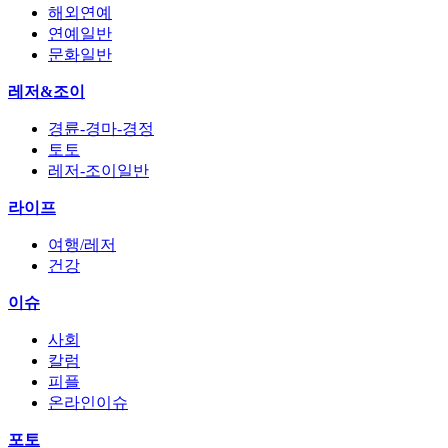
해외연예
연예일반
문화일반
레저&조이
경륜-경마-경정
토토
레저-조이일반
라이프
여행/레저
건강
이슈
사회
칼럼
피플
온라인이슈
포토