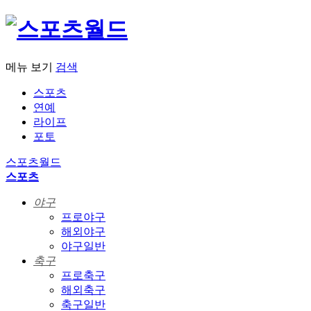
메뉴 보기
검색
스포츠
연예
라이프
포토
스포츠월드
스포츠
야구
프로야구
해외야구
야구일반
축구
프로축구
해외축구
축구일반