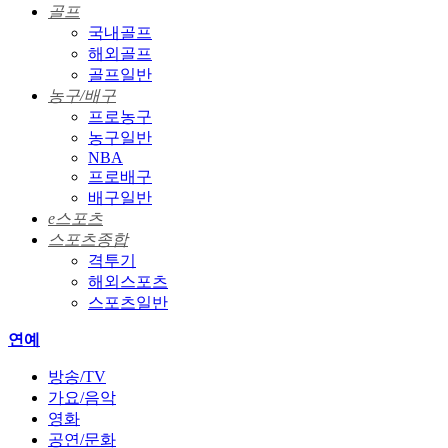
골프
국내골프
해외골프
골프일반
농구/배구
프로농구
농구일반
NBA
프로배구
배구일반
e스포츠
스포츠종합
격투기
해외스포츠
스포츠일반
연예
방송/TV
가요/음악
영화
공연/문화