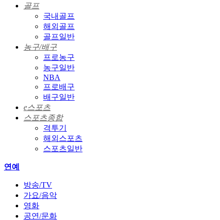
골프
국내골프
해외골프
골프일반
농구/배구
프로농구
농구일반
NBA
프로배구
배구일반
e스포츠
스포츠종합
격투기
해외스포츠
스포츠일반
연예
방송/TV
가요/음악
영화
공연/문화