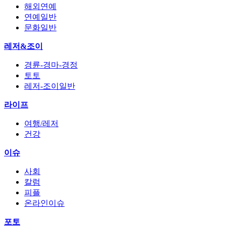
해외연예
연예일반
문화일반
레저&조이
경륜-경마-경정
토토
레저-조이일반
라이프
여행/레저
건강
이슈
사회
칼럼
피플
온라인이슈
포토