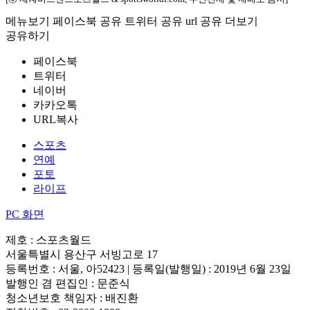
메뉴보기
페이스북 공유
트위터 공유
url 공유
더보기
공유하기
페이스북
트위터
네이버
카카오톡
URL복사
스포츠
연예
포토
라이프
PC 화면
제호 : 스포츠월드
서울특별시 용산구 서빙고로 17
등록번호 : 서울, 아52423 | 등록일(발행일) : 2019년 6월 23일
발행인 겸 편집인 : 문준식
청소년보호 책임자 : 배진환