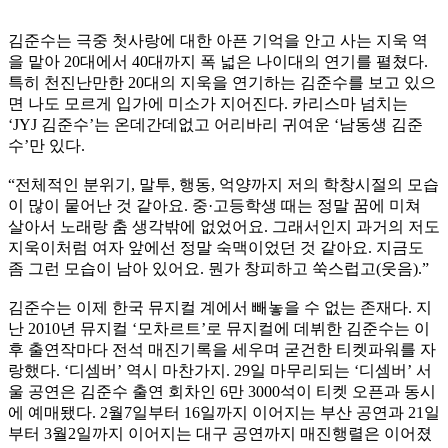
김준수는 극중 첫사랑에 대한 아픈 기억을 안고 사는 지욱 역
을 맡아 20대에서 40대까지 폭 넓은 나이대의 연기를 펼쳤다.
특히 천진난만한 20대의 지욱을 연기하는 김준수를 보고 있으
면 나도 모르게 입가에 미소가 지어진다. 카리스마 넘치는
‘JYJ 김준수’는 온데간데없고 어리바리 귀여운 ‘남동생 김준
수’만 있다.
“전체적인 분위기, 말투, 행동, 억양까지 저의 학창시절의 모습
이 많이 뭍어난 것 같아요. 중·고등학생 때는 정말 꿈에 미쳐
살아서 노래랑 춤 생각밖에 없었어요. 그래서인지 과거의 저도
지욱이처럼 여자 앞에선 정말 숙맥이었던 것 같아요. 지금도
좀 그런 모습이 남아 있어요. 뭔가 창피하고 쑥스럽고(웃음).”
김준수는 이제 한국 뮤지컬 계에서 빼놓을 수 없는 존재다. 지
난 2010년 뮤지컬 ‘모차르트’로 뮤지컬에 데뷔한 김준수는 이
후 출연작마다 전석 매진기록을 세우며 굳건한 티켓파워를 자
랑했다. ‘디셈버’ 역시 마찬가지. 29일 마무리되는 ‘디셈버’ 서
울 공연은 김준수 출연 회차인 6만 3000석이 티켓 오픈과 동시
에 예매됐다. 2월7일부터 16일까지 이어지는 부산 공연과 21일
부터 3월2일까지 이어지는 대구 공연까지 매진행렬은 이어졌