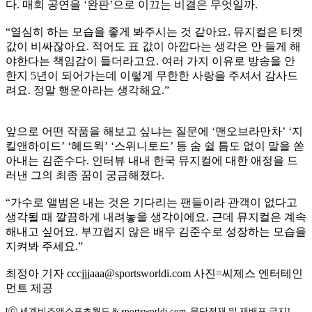
다. 매회 공연을 ‘완판’으로 이끄는 비결은 무엇일까.
“열심히 하는 모습을 좋게 봐주시는 것 같아요. 뮤지컬은 티켓
값이 비싸잖아요. 적어도 표 값이 아깝다는 생각은 안 들게 해
야한다는 책임감이 들더라고요. 여러 가지 이유로 방송을 안
한지 5년이 되어가는데 이렇게 무한한 사랑을 주셔서 감사드
려요. 정말 행운아라는 생각해요.”
앞으로 어떤 작품을 해보고 싶냐는 질문에 ‘맨오브라만차’ ‘지
킬앤하이드’ ‘헤드윅’ ‘스위니토드’ 등 숨 쉴 틈도 없이 말을 쏟
아내는 김준수다. 인터뷰 내내 한국 뮤지컬에 대한 애정을 드
러낸 그의 최종 꿈이 궁금해졌다.
“가수로 앨범은 내는 것은 기다리는 팬들이라 관객이 없다고
생각될 때 깔끔하게 내려놓을 생각이에요. 근데 뮤지컬은 계속
해내고 싶어요. 부끄럽지 않은 배우 김준수로 성장하는 모습을
지켜봐 주세요.”
최정아 기자 cccjjjaaa@sportsworldi.com 사진=씨제스 엔터테인
먼트 제공
[ⓒ 세계비즈앤스포츠월드 & sportsworldi.com, 무단전재 및 재배포 금지]