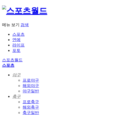
메뉴 보기
검색
스포츠
연예
라이프
포토
스포츠월드
스포츠
야구
프로야구
해외야구
야구일반
축구
프로축구
해외축구
축구일반